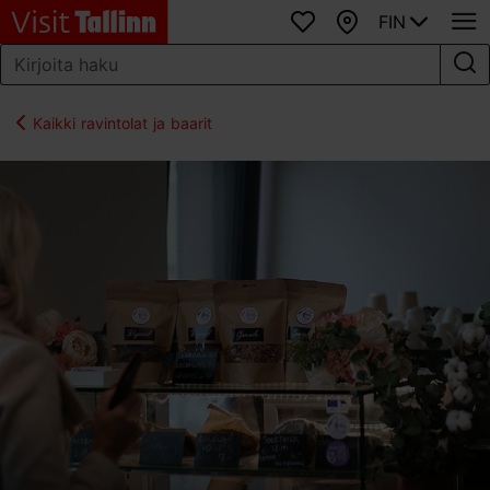
FIN
Suosikit
Kartta
Kaikki ravintolat ja baarit