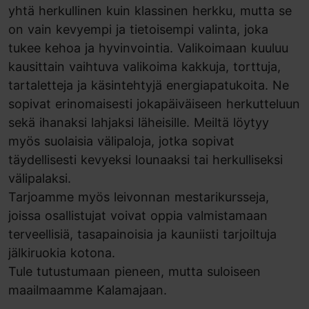
yhtä herkullinen kuin klassinen herkku, mutta se
on vain kevyempi ja tietoisempi valinta, joka
tukee kehoa ja hyvinvointia. Valikoimaan kuuluu
kausittain vaihtuva valikoima kakkuja, torttuja,
tartaletteja ja käsintehtyjä energiapatukoita. Ne
sopivat erinomaisesti jokapäiväiseen herkutteluun
sekä ihanaksi lahjaksi läheisille. Meiltä löytyy
myös suolaisia välipaloja, jotka sopivat
täydellisesti kevyeksi lounaaksi tai herkulliseksi
välipalaksi.
Tarjoamme myös leivonnan mestarikursseja,
joissa osallistujat voivat oppia valmistamaan
terveellisiä, tasapainoisia ja kauniisti tarjoiltuja
jälkiruokia kotona.
Tule tutustumaan pieneen, mutta suloiseen
maailmaamme Kalamajaan.