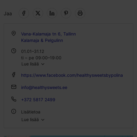
Jaa
Vana-Kalamaja tn 6, Tallinn
Kalamaja & Pelgulinn
01.01–31.12
ti – pe 09:00–19:00
Lue lisää
la – su 10:00–19:00
https://www.facebook.com/healthysweetsbypolina
info@healthysweets.ee
+372 5817 2499
Lisätietoa
Lue lisää
Tyyli: Kahvilat, Moderni eurooppalainen keittiö