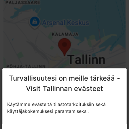
Istumapaikkoja: 8
Istumapaikkoja ulkona: 3
WLAN-alue
Turvallisuutesi on meille tärkeää -
Turvallisuutesi on meille tärkeää -
Visit Tallinnan evästeet
Visit Tallinnan evästeet
Käytämme evästeitä tilastotarkoituksiin sekä
Käytämme evästeitä tilastotarkoituksiin sekä
käyttäjäkokemuksesi parantamiseksi.
käyttäjäkokemuksesi parantamiseksi.
TripAdvisorissa® annetut arviot