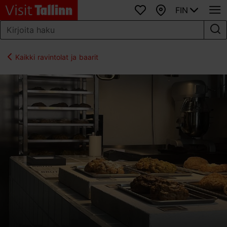
FIN
Suosikit
Kartta
Kaikki ravintolat ja baarit