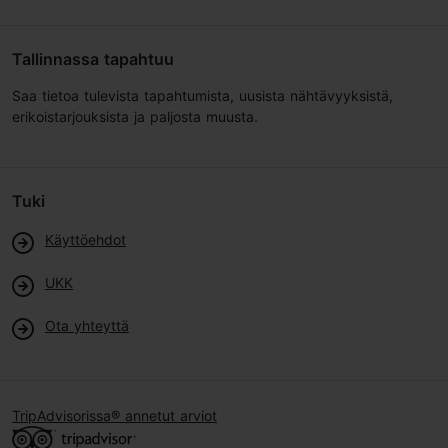
Tallinnassa tapahtuu
Saa tietoa tulevista tapahtumista, uusista nähtävyyksistä,
erikoistarjouksista ja paljosta muusta.
Tuki
Käyttöehdot
UKK
Ota yhteyttä
TripAdvisorissa® annetut arviot