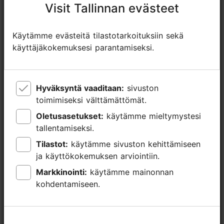
Tyyli: Kahvilat
Visit Tallinnan evästeet
Visit Tallinnan evästeet
WLAN-alue
Käytämme evästeitä tilastotarkoituksiin sekä
Käytämme evästeitä tilastotarkoituksiin sekä
käyttäjäkokemuksesi parantamiseksi.
käyttäjäkokemuksesi parantamiseksi.
Hyväksyntä vaaditaan:
Hyväksyntä vaaditaan:
sivuston
sivuston
toimimiseksi välttämättömät.
toimimiseksi välttämättömät.
Oletusasetukset:
Oletusasetukset:
käytämme mieltymystesi
käytämme mieltymystesi
tallentamiseksi.
tallentamiseksi.
Tilastot:
Tilastot:
käytämme sivuston kehittämiseen
käytämme sivuston kehittämiseen
ja käyttökokemuksen arviointiin.
ja käyttökokemuksen arviointiin.
Markkinointi:
Markkinointi:
käytämme mainonnan
käytämme mainonnan
kohdentamiseen.
kohdentamiseen.