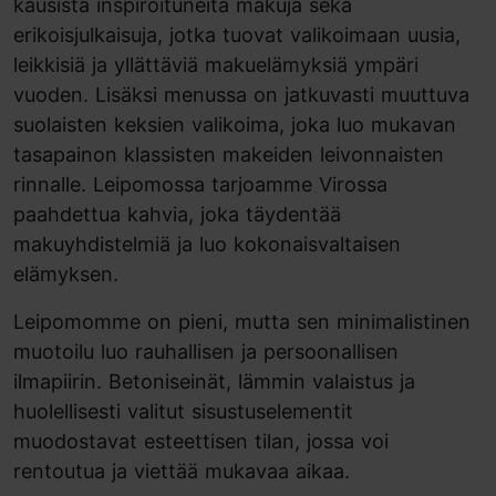
kausista inspiroituneita makuja sekä
erikoisjulkaisuja, jotka tuovat valikoimaan uusia,
leikkisiä ja yllättäviä makuelämyksiä ympäri
vuoden. Lisäksi menussa on jatkuvasti muuttuva
suolaisten keksien valikoima, joka luo mukavan
tasapainon klassisten makeiden leivonnaisten
rinnalle. Leipomossa tarjoamme Virossa
paahdettua kahvia, joka täydentää
makuyhdistelmiä ja luo kokonaisvaltaisen
elämyksen.
Leipomomme on pieni, mutta sen minimalistinen
muotoilu luo rauhallisen ja persoonallisen
ilmapiirin. Betoniseinät, lämmin valaistus ja
huolellisesti valitut sisustuselementit
muodostavat esteettisen tilan, jossa voi
rentoutua ja viettää mukavaa aikaa.