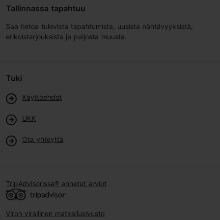
Tallinnassa tapahtuu
Saa tietoa tulevista tapahtumista, uusista nähtävyyksistä,
erikoistarjouksista ja paljosta muusta.
Tuki
Käyttöehdot
UKK
Ota yhteyttä
TripAdvisorissa® annetut arviot
Viron virallinen matkailusivusto