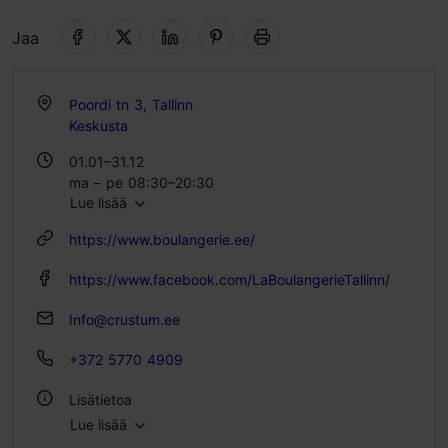
Jaa
Poordi tn 3, Tallinn
Keskusta
01.01–31.12
ma – pe 08:30–20:30
Lue lisää
la – su 09:30–20:30
https://www.boulangerie.ee/
https://www.facebook.com/LaBoulangerieTallinn/
Info@crustum.ee
+372 5770 4909
Lisätietoa
Lue lisää
Tyyli: Kahvilat, Ranskalainen