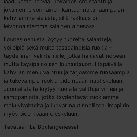
laadukasta kahvia. Jokainen croissantti ja
jokainen leivonnainen kantaa mukanaan palan
kahvilamme sielusta, sillä rakkaus on
leivonnaistemme salainen ainesosa.
Lounasmenusta löytyy tuoreita salaatteja,
voileipiä sekä muita tasapainoisia ruokia –
täydellinen valinta niille, jotka haluavat nopean
mutta täysipainoisen lounastauon. Iltapäivällä
kahvilan menu vaihtuu ja tarjoamme runsaampia
ja tukevampia ruokia pidempään nautiskeluun.
Juomalistalta löytyy huolella valittuja viinejä ja
samppanjoita, jotka täydentävät ruokiemme
makuvivahteita ja luovat nautinnollisen ilmapiirin
myös pidempään oleskeluun.
Tavataan La Boulangeriessa!