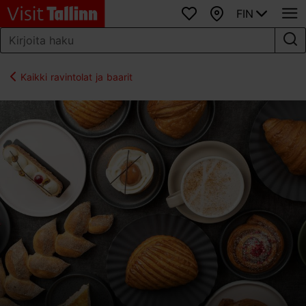
FIN
Suosikit
Kartta
Kaikki ravintolat ja baarit