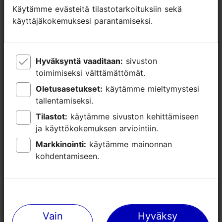
Käytämme evästeitä tilastotarkoituksiin sekä
Käytämme evästeitä tilastotarkoituksiin sekä
käyttäjäkokemuksesi parantamiseksi.
käyttäjäkokemuksesi parantamiseksi.
Hyväksyntä vaaditaan:
Hyväksyntä vaaditaan:
sivuston
sivuston
toimimiseksi välttämättömät.
toimimiseksi välttämättömät.
Oletusasetukset:
Oletusasetukset:
käytämme mieltymystesi
käytämme mieltymystesi
tallentamiseksi.
tallentamiseksi.
Tilastot:
Tilastot:
käytämme sivuston kehittämiseen
käytämme sivuston kehittämiseen
ja käyttökokemuksen arviointiin.
ja käyttökokemuksen arviointiin.
Markkinointi:
Markkinointi:
käytämme mainonnan
käytämme mainonnan
kohdentamiseen.
kohdentamiseen.
Lähellä olevia paikkoja
Vain
Vain
Hyväksy
Hyväksy