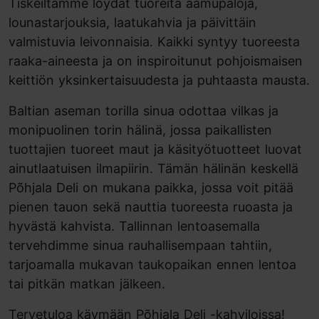
Tiskeiltämme löydät tuoreita aamupaloja,
lounastarjouksia, laatukahvia ja päivittäin
valmistuvia leivonnaisia. Kaikki syntyy tuoreesta
raaka-aineesta ja on inspiroitunut pohjoismaisen
keittiön yksinkertaisuudesta ja puhtaasta mausta.
Baltian aseman torilla sinua odottaa vilkas ja
monipuolinen torin hälinä, jossa paikallisten
tuottajien tuoreet maut ja käsityötuotteet luovat
ainutlaatuisen ilmapiirin. Tämän hälinän keskellä
Põhjala Deli on mukana paikka, jossa voit pitää
pienen tauon sekä nauttia tuoreesta ruoasta ja
hyvästä kahvista. Tallinnan lentoasemalla
tervehdimme sinua rauhallisempaan tahtiin,
tarjoamalla mukavan taukopaikan ennen lentoa
tai pitkän matkan jälkeen.
Tervetuloa käymään Põhjala Deli -kahviloissa!