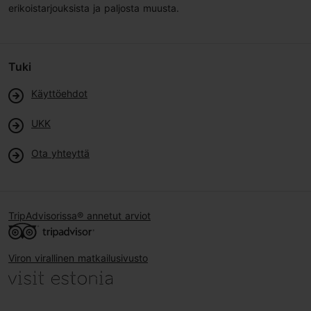
erikoistarjouksista ja paljosta muusta.
Tuki
Käyttöehdot
UKK
Ota yhteyttä
TripAdvisorissa® annetut arviot
Viron virallinen matkailusivusto