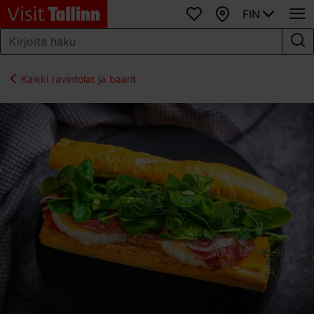
FIN
Suosikit
Kartta
Kaikki ravintolat ja baarit