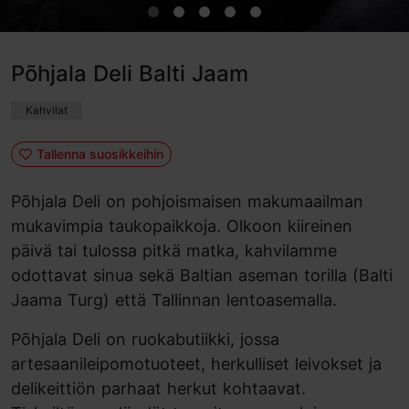
Põhjala Deli Balti Jaam
Kahvilat
Tallenna suosikkeihin
Põhjala Deli on pohjoismaisen makumaailman
mukavimpia taukopaikkoja. Olkoon kiireinen
päivä tai tulossa pitkä matka, kahvilamme
odottavat sinua sekä Baltian aseman torilla (Balti
Jaama Turg) että Tallinnan lentoasemalla.
Põhjala Deli on ruokabutiikki, jossa
artesaanileipomotuoteet, herkulliset leivokset ja
delikeittiön parhaat herkut kohtaavat.