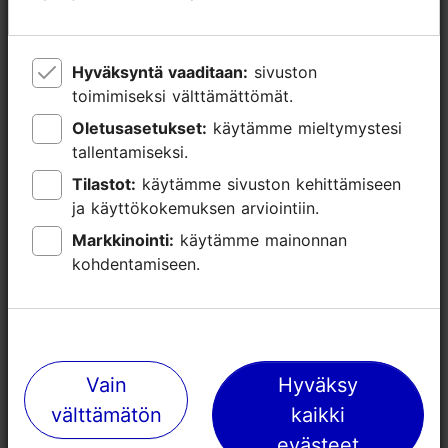
Hyväksyntä vaaditaan:
Hyväksyntä vaaditaan:
sivuston
sivuston
toimimiseksi välttämättömät.
toimimiseksi välttämättömät.
Oletusasetukset:
Oletusasetukset:
käytämme mieltymystesi
käytämme mieltymystesi
tallentamiseksi.
tallentamiseksi.
Tilastot:
Tilastot:
käytämme sivuston kehittämiseen
käytämme sivuston kehittämiseen
ja käyttökokemuksen arviointiin.
ja käyttökokemuksen arviointiin.
Markkinointi:
Markkinointi:
käytämme mainonnan
käytämme mainonnan
kohdentamiseen.
kohdentamiseen.
Lähellä olevia paikkoja
Vain
Vain
Hyväksy
Hyväksy
välttämätön
välttämätön
kaikki
kaikki
evästeet
evästeet