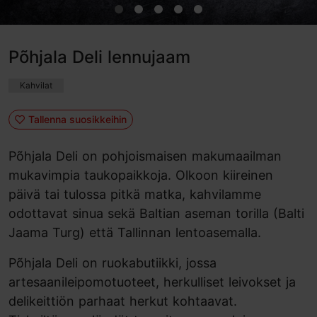
Põhjala Deli lennujaam
Kahvilat
Tallenna suosikkeihin
Põhjala Deli on pohjoismaisen makumaailman
mukavimpia taukopaikkoja. Olkoon kiireinen
päivä tai tulossa pitkä matka, kahvilamme
odottavat sinua sekä Baltian aseman torilla (Balti
Jaama Turg) että Tallinnan lentoasemalla.
Põhjala Deli on ruokabutiikki, jossa
artesaanileipomotuoteet, herkulliset leivokset ja
delikeittiön parhaat herkut kohtaavat.