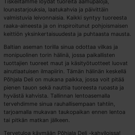
Tiskeiltämme löydät tuoreita aamupaloja,
lounastarjouksia, laatukahvia ja päivittäin
valmistuvia leivonnaisia. Kaikki syntyy tuoreesta
raaka-aineesta ja on inspiroitunut pohjoismaisen
keittiön yksinkertaisuudesta ja puhtaasta mausta.
Baltian aseman torilla sinua odottaa vilkas ja
monipuolinen torin hälinä, jossa paikallisten
tuottajien tuoreet maut ja käsityötuotteet luovat
ainutlaatuisen ilmapiirin. Tämän hälinän keskellä
Põhjala Deli on mukana paikka, jossa voit pitää
pienen tauon sekä nauttia tuoreesta ruoasta ja
hyvästä kahvista. Tallinnan lentoasemalla
tervehdimme sinua rauhallisempaan tahtiin,
tarjoamalla mukavan taukopaikan ennen lentoa
tai pitkän matkan jälkeen.
Tervetuloa käymään Põhjala Deli -kahviloissa!