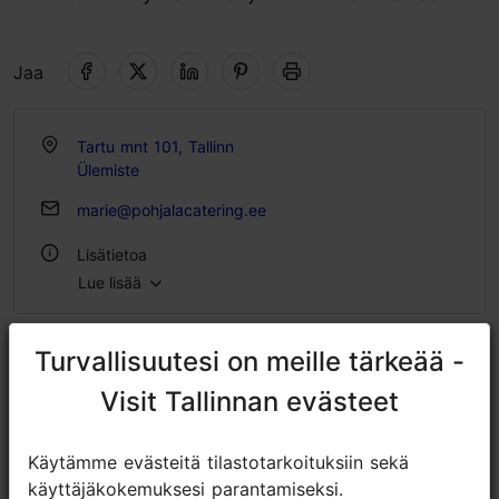
Jaa
Tartu mnt 101, Tallinn
Ülemiste
marie@pohjalacatering.ee
Lisätietoa
Lue lisää
Tyyli: Kahvilat
Turvallisuutesi on meille tärkeää -
Turvallisuutesi on meille tärkeää -
Visit Tallinnan evästeet
Visit Tallinnan evästeet
Käytämme evästeitä tilastotarkoituksiin sekä
Käytämme evästeitä tilastotarkoituksiin sekä
käyttäjäkokemuksesi parantamiseksi.
käyttäjäkokemuksesi parantamiseksi.