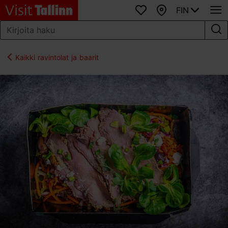
FIN
Suosikit
Kartta
Kaikki ravintolat ja baarit