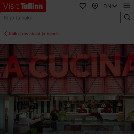
FIN
Suosikit
Kartta
Kaikki ravintolat ja baarit