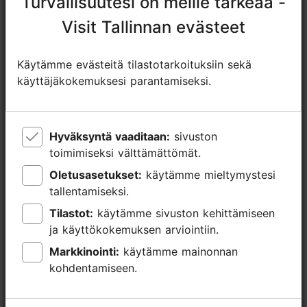
Turvallisuutesi on meille tärkeää -
Turvallisuutesi on meille tärkeää -
Varaa nyt
Visit Tallinnan evästeet
Visit Tallinnan evästeet
Ryhmäruokailut: Kyllä
Istumapaikkoja: 230
Istumapaikkoja ulkona: 50
Käytämme evästeitä tilastotarkoituksiin sekä
Käytämme evästeitä tilastotarkoituksiin sekä
käyttäjäkokemuksesi parantamiseksi.
käyttäjäkokemuksesi parantamiseksi.
WLAN-alue
Hyväksyntä vaaditaan:
Hyväksyntä vaaditaan:
sivuston
sivuston
toimimiseksi välttämättömät.
toimimiseksi välttämättömät.
Oletusasetukset:
Oletusasetukset:
käytämme mieltymystesi
käytämme mieltymystesi
tallentamiseksi.
tallentamiseksi.
Tilastot:
Tilastot:
käytämme sivuston kehittämiseen
käytämme sivuston kehittämiseen
ja käyttökokemuksen arviointiin.
ja käyttökokemuksen arviointiin.
Markkinointi:
Markkinointi:
käytämme mainonnan
käytämme mainonnan
kohdentamiseen.
kohdentamiseen.