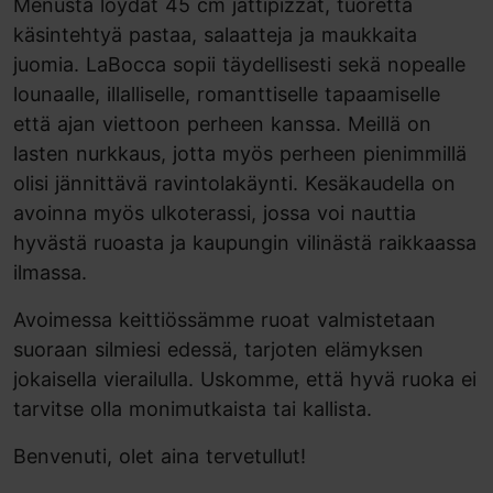
Menusta löydät 45 cm jättipizzat, tuoretta
käsintehtyä pastaa, salaatteja ja maukkaita
juomia. LaBocca sopii täydellisesti sekä nopealle
lounaalle, illalliselle, romanttiselle tapaamiselle
että ajan viettoon perheen kanssa. Meillä on
lasten nurkkaus, jotta myös perheen pienimmillä
olisi jännittävä ravintolakäynti. Kesäkaudella on
avoinna myös ulkoterassi, jossa voi nauttia
hyvästä ruoasta ja kaupungin vilinästä raikkaassa
ilmassa.
Avoimessa keittiössämme ruoat valmistetaan
suoraan silmiesi edessä, tarjoten elämyksen
jokaisella vierailulla. Uskomme, että hyvä ruoka ei
tarvitse olla monimutkaista tai kallista.
Benvenuti, olet aina tervetullut!