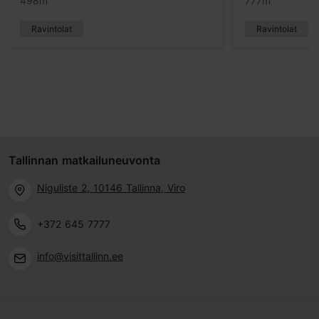
498m
777m
Ravintolat
Ravintolat
Tallinnan matkailuneuvonta
Niguliste 2, 10146 Tallinna, Viro
+372 645 7777
info@visittallinn.ee