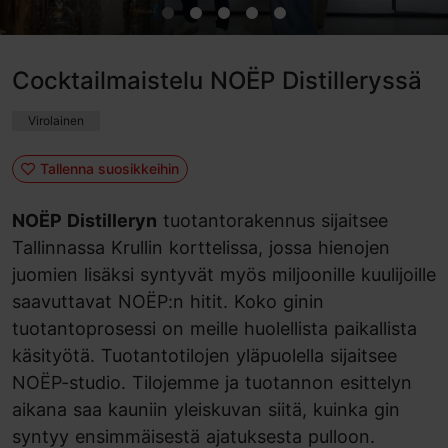
Cocktailmaistelu NOËP Distilleryssä
Virolainen
Tallenna suosikkeihin
NOËP Distilleryn
tuotantorakennus sijaitsee
Tallinnassa Krullin korttelissa, jossa hienojen
juomien lisäksi syntyvät myös miljoonille kuulijoille
saavuttavat NOËP:n hitit. Koko ginin
tuotantoprosessi on meille huolellista paikallista
käsityötä. Tuotantotilojen yläpuolella sijaitsee
NOËP-studio. Tilojemme ja tuotannon esittelyn
aikana saa kauniin yleiskuvan siitä, kuinka gin
syntyy ensimmäisestä ajatuksesta pulloon.