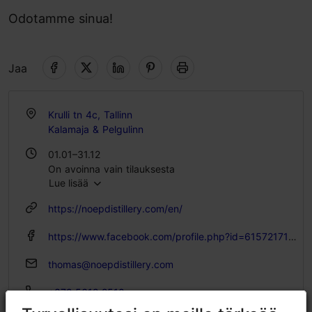
Odotamme sinua!
Jaa
Krulli tn 4c, Tallinn
Kalamaja & Pelgulinn
01.01–31.12
On avoinna vain tilauksesta
Lue lisää
https://noepdistillery.com/en/
https://www.facebook.com/profile.php?id=61572171395860
thomas@noepdistillery.com
+372 5612 2510