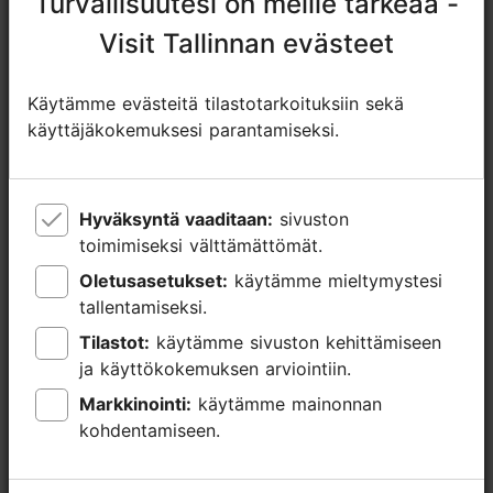
Turvallisuutesi on meille tärkeää -
Turvallisuutesi on meille tärkeää -
Lisätietoa
Visit Tallinnan evästeet
Visit Tallinnan evästeet
Lue lisää
Tyyli: Virolainen
Käytämme evästeitä tilastotarkoituksiin sekä
Käytämme evästeitä tilastotarkoituksiin sekä
käyttäjäkokemuksesi parantamiseksi.
käyttäjäkokemuksesi parantamiseksi.
Hyväksyntä vaaditaan:
Hyväksyntä vaaditaan:
sivuston
sivuston
toimimiseksi välttämättömät.
toimimiseksi välttämättömät.
Oletusasetukset:
Oletusasetukset:
käytämme mieltymystesi
käytämme mieltymystesi
tallentamiseksi.
tallentamiseksi.
Tilastot:
Tilastot:
käytämme sivuston kehittämiseen
käytämme sivuston kehittämiseen
ja käyttökokemuksen arviointiin.
ja käyttökokemuksen arviointiin.
Markkinointi:
Markkinointi:
käytämme mainonnan
käytämme mainonnan
kohdentamiseen.
kohdentamiseen.