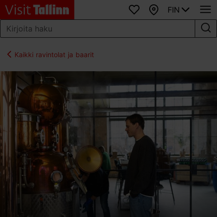
FIN
Suosikit
Kartta
Kaikki ravintolat ja baarit