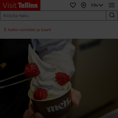
FIN
Suosikit
Kartta
Kaikki ravintolat ja baarit