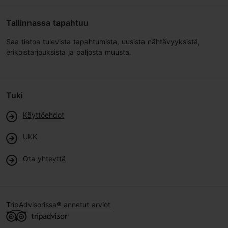
Tallinnassa tapahtuu
Saa tietoa tulevista tapahtumista, uusista nähtävyyksistä,
erikoistarjouksista ja paljosta muusta.
Tuki
Käyttöehdot
UKK
Ota yhteyttä
TripAdvisorissa® annetut arviot