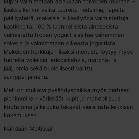
kuppi valmistetaan asiakkaan toiveiden mukaan –
lisukkeiksi voi valita tuoreita hedelmiä, rapeita
päällysteitä, makeisia ja käsityönä valmistettuja
kastikkeita. 100 % luonnollisista ainesosista
valmistettu frozen yogurt sisältää vähemmän
sokeria ja valmistetaan oikeasta jogurtista.
Makeiden herkkujen lisäksi menusta löytyy myös
tuoreita voileipiä, erikoiskahvia, matcha- ja
jääjuomia sekä huolellisesti valittu
samppanjamenu.
Melt on mukava pysähdyspaikka myös perheen
pienimmille – värikkäät kupit ja mahdollisuus
koota oma jälkiruoka tekevät vierailusta leikkisän
kokemuksen.
Nähdään Meltissä!