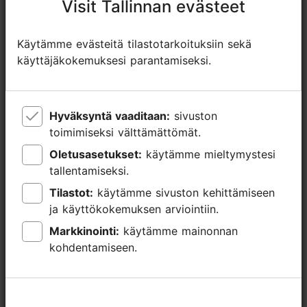
Visit Tallinnan evästeet
Visit Tallinnan evästeet
Ryhmäruokailut: Kyllä
Istumapaikkoja: 14
Käytämme evästeitä tilastotarkoituksiin sekä
Käytämme evästeitä tilastotarkoituksiin sekä
Istumapaikkoja ulkona: 8
käyttäjäkokemuksesi parantamiseksi.
käyttäjäkokemuksesi parantamiseksi.
WLAN-alue
Hyväksyntä vaaditaan:
Hyväksyntä vaaditaan:
sivuston
sivuston
toimimiseksi välttämättömät.
toimimiseksi välttämättömät.
Oletusasetukset:
Oletusasetukset:
käytämme mieltymystesi
käytämme mieltymystesi
tallentamiseksi.
tallentamiseksi.
Tilastot:
Tilastot:
käytämme sivuston kehittämiseen
käytämme sivuston kehittämiseen
ja käyttökokemuksen arviointiin.
ja käyttökokemuksen arviointiin.
Markkinointi:
Markkinointi:
käytämme mainonnan
käytämme mainonnan
kohdentamiseen.
kohdentamiseen.