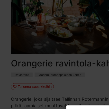
Orangerie ravintola-kah
Ravintolat
Moderni eurooppalainen keittiö
Tallenna suosikkeihin
Orangerie, joka sijaitsee Tallinnan Rotermanni
pitkät aamiaiset muuttuvat lounaiksi, iltapäivät c