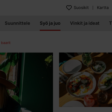
Suosikit
Kartta
Suunnittele
Syö ja juo
Vinkit ja ideat
T
 baarit