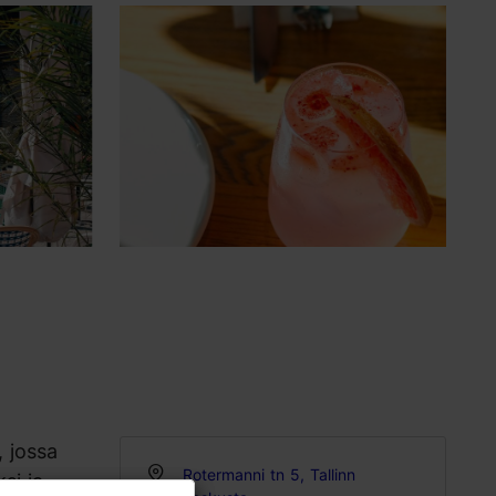
 jossa
Rotermanni tn 5, Tallinn
si ja