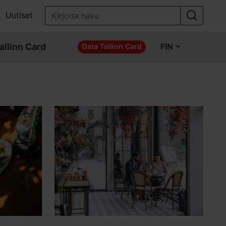
Uutiset
allinn Card
FIN
Osta Tallinn Card