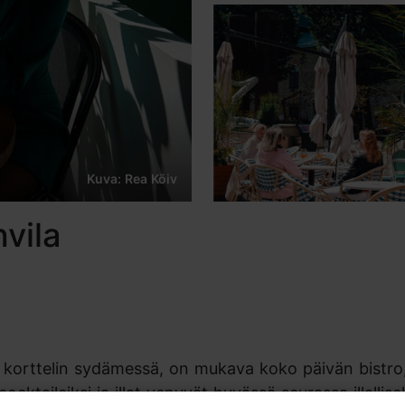
Kuva: Rea Kõiv
vila
n korttelin sydämessä, on mukava koko päivän bistro,
ocktaileiksi ja illat venyvät hyvässä seurassa illallisek