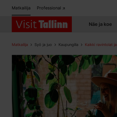
Matkailija
Professional
Näe ja koe
Matkailija
Syö ja juo
Kaupungilla
Kaikki ravintolat ja