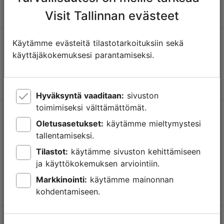
Visit Tallinnan evästeet
Käytämme evästeitä tilastotarkoituksiin sekä
Tallinnassa tapahtuu
käyttäjäkokemuksesi parantamiseksi.
Saa tietoa tulevista tapahtumista, uusista nähtävyyksistä,
erikoistarjouksista ja paljosta muusta.
Hyväksyntä vaaditaan:
sivuston
toimimiseksi välttämättömät.
Tuki
Oletusasetukset:
käytämme mieltymystesi
tallentamiseksi.
Käyttöehdot
Tilastot:
käytämme sivuston kehittämiseen
UKK
ja käyttökokemuksen arviointiin.
Ota yhteyttä
Markkinointi:
käytämme mainonnan
kohdentamiseen.
TripAdvisorissa® annetut arviot