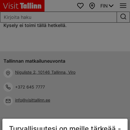
FIN
Suosikit
Kartta
Kysely ei toimi tällä hetkellä.
Tallinnan matkailuneuvonta
Niguliste 2, 10146 Tallinna, Viro
+372 645 7777
info@visittallinn.ee
Turvallisuutesi on meille tärkeää -