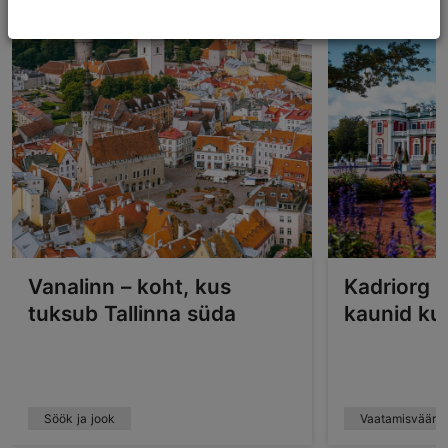
Vanalinn – koht, kus
Kadriorg –
tuksub Tallinna süda
kaunid ku
Söök ja jook
Vaatamisväärs