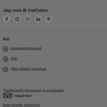
Jälgi meid @ VisitTallinn
Abi
Kasutajatingimused
KKK
Võta meiega ühendust
TripAdvisori® hinnangud ja arvustused
Eesti ametlik turismiinfo