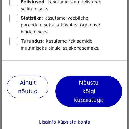
Eelistused:
kasutame sinu eelistuste
säilitamiseks.
Statistika:
kasutame veebilehe
parendamiseks ja kasutuskogemuse
hindamiseks.
Turundus:
kasutame reklaamide
muutmiseks sinule asjakohasemaks.
Mida teha koos lastega Tallinnas?
Muuseumid ja elamuskeskused
Ainult
Nõustu
nõutud
kõigi
Lastega Tallinnas
küpsistega
Lisainfo küpsiste kohta
Tallinna erinevad piirkonnad