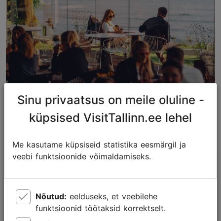
Sinu privaatsus on meile oluline -
Tallinna parimad restoranid: Michelin
küpsised VisitTallinn.ee lehel
Guide ja Falstaff
Me kasutame küpsiseid statistika eesmärgil ja
Söök ja jook
veebi funktsioonide võimaldamiseks.
Nõutud:
eelduseks, et veebilehe
funktsioonid töötaksid korrektselt.