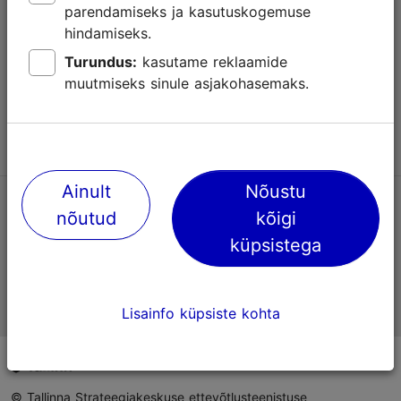
parendamiseks ja kasutuskogemuse
Abi
hindamiseks.
Kasutajatingimused
Turundus:
kasutame reklaamide
muutmiseks sinule asjakohasemaks.
KKK
Võta meiega ühendust
Ainult
Nõustu
TripAdvisori® hinnangud ja arvustused
nõutud
kõigi
küpsistega
Eesti ametlik turismiinfo
Lisainfo küpsiste kohta
© Tallinna Strateegiakeskuse ettevõtlusteenistuse