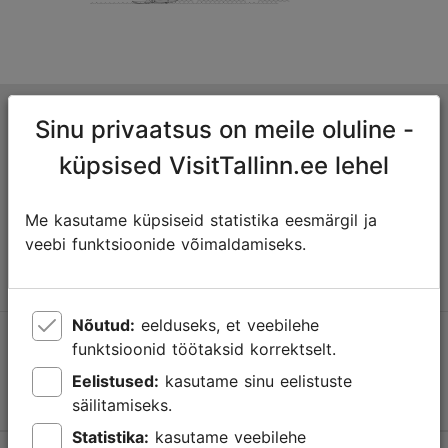
Tallinna turismiinfokeskus
Sinu privaatsus on meile oluline -
Niguliste 2, 10146 Tallinn, Eesti
küpsised VisitTallinn.ee lehel
+372 645 7777
Me kasutame küpsiseid statistika eesmärgil ja
veebi funktsioonide võimaldamiseks.
info@visittallinn.ee
Nõutud:
eelduseks, et veebilehe
Jälgi meid @ VisitTallinn
funktsioonid töötaksid korrektselt.
Eelistused:
kasutame sinu eelistuste
säilitamiseks.
Statistika:
kasutame veebilehe