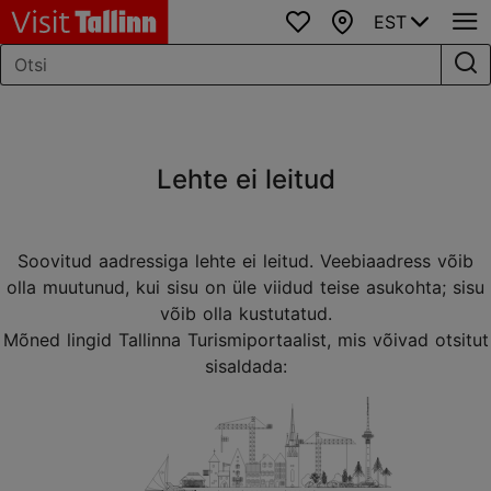
EST
Lemmikud
Kaart
Lehte ei leitud
Soovitud aadressiga lehte ei leitud. Veebiaadress võib
olla muutunud, kui sisu on üle viidud teise asukohta; sisu
võib olla kustutatud.
Mõned lingid Tallinna Turismiportaalist, mis võivad otsitut
sisaldada: