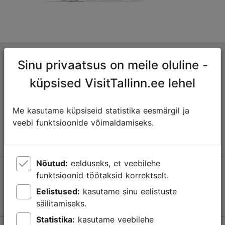
Tallinna turismiinfokeskus
Sinu privaatsus on meile oluline -
Niguliste 2, 10146 Tallinn, Eesti
küpsised VisitTallinn.ee lehel
+372 645 7777
Me kasutame küpsiseid statistika eesmärgil ja
veebi funktsioonide võimaldamiseks.
info@visittallinn.ee
Nõutud:
eelduseks, et veebilehe
Jälgi meid @ VisitTallinn
funktsioonid töötaksid korrektselt.
Eelistused:
kasutame sinu eelistuste
säilitamiseks.
Statistika:
kasutame veebilehe