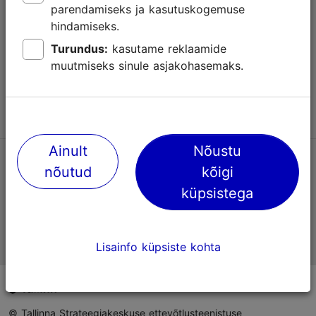
parendamiseks ja kasutuskogemuse
Abi
hindamiseks.
Kasutajatingimused
Turundus:
kasutame reklaamide
muutmiseks sinule asjakohasemaks.
KKK
Võta meiega ühendust
Ainult
Nõustu
TripAdvisori® hinnangud ja arvustused
nõutud
kõigi
küpsistega
Eesti ametlik turismiinfo
Lisainfo küpsiste kohta
© Tallinna Strateegiakeskuse ettevõtlusteenistuse