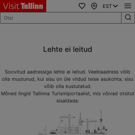
EST
Lemmikud
Kaart
Lehte ei leitud
Soovitud aadressiga lehte ei leitud. Veebiaadress võib
olla muutunud, kui sisu on üle viidud teise asukohta; sisu
võib olla kustutatud.
Mõned lingid Tallinna Turismiportaalist, mis võivad otsitut
sisaldada: