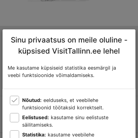
Tallinna turismiinfokeskus
Sinu privaatsus on meile oluline -
Niguliste 2, 10146 Tallinn, Eesti
küpsised VisitTallinn.ee lehel
+372 645 7777
Me kasutame küpsiseid statistika eesmärgil ja
veebi funktsioonide võimaldamiseks.
info@visittallinn.ee
Nõutud:
eelduseks, et veebilehe
Jälgi meid @ VisitTallinn
funktsioonid töötaksid korrektselt.
Eelistused:
kasutame sinu eelistuste
säilitamiseks.
Statistika:
kasutame veebilehe