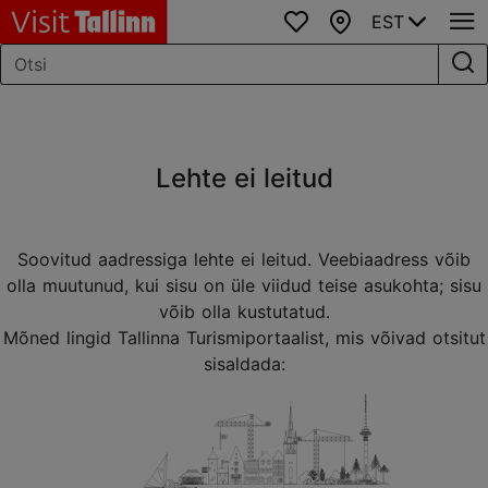
EST
Lemmikud
Kaart
Lehte ei leitud
Soovitud aadressiga lehte ei leitud. Veebiaadress võib
olla muutunud, kui sisu on üle viidud teise asukohta; sisu
võib olla kustutatud.
Mõned lingid Tallinna Turismiportaalist, mis võivad otsitut
sisaldada: