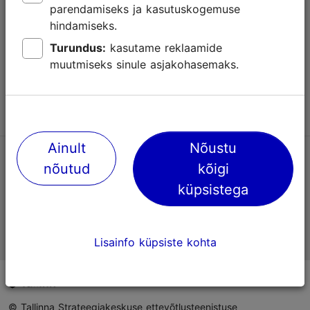
parendamiseks ja kasutuskogemuse
Abi
hindamiseks.
Kasutajatingimused
Turundus:
kasutame reklaamide
muutmiseks sinule asjakohasemaks.
KKK
Võta meiega ühendust
Ainult
Nõustu
TripAdvisori® hinnangud ja arvustused
nõutud
kõigi
küpsistega
Eesti ametlik turismiinfo
Lisainfo küpsiste kohta
© Tallinna Strateegiakeskuse ettevõtlusteenistuse