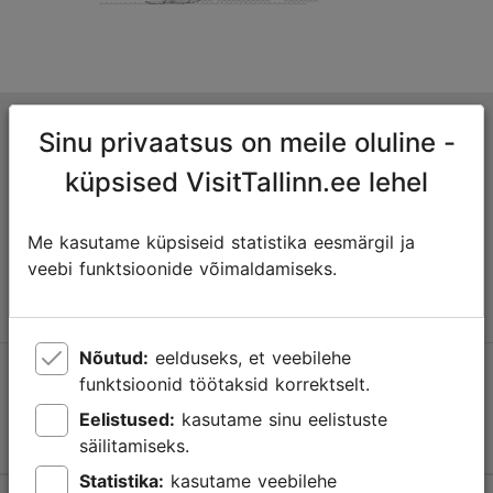
Tallinna turismiinfokeskus
Sinu privaatsus on meile oluline -
Niguliste 2, 10146 Tallinn, Eesti
küpsised VisitTallinn.ee lehel
+372 645 7777
Me kasutame küpsiseid statistika eesmärgil ja
veebi funktsioonide võimaldamiseks.
info@visittallinn.ee
Nõutud:
eelduseks, et veebilehe
Jälgi meid @ VisitTallinn
funktsioonid töötaksid korrektselt.
Eelistused:
kasutame sinu eelistuste
säilitamiseks.
Statistika:
kasutame veebilehe