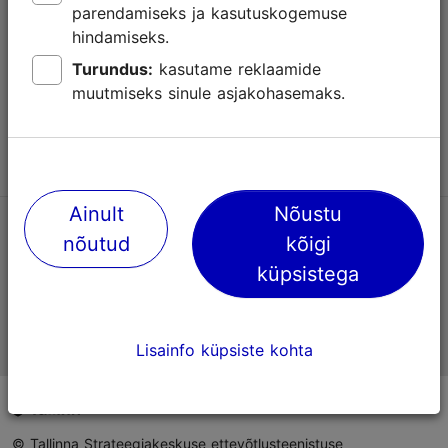
parendamiseks ja kasutuskogemuse
Abi
hindamiseks.
Kasutajatingimused
Turundus:
kasutame reklaamide
muutmiseks sinule asjakohasemaks.
KKK
Võta meiega ühendust
Ainult
Nõustu
TripAdvisori® hinnangud ja arvustused
nõutud
kõigi
küpsistega
Eesti ametlik turismiinfo
Lisainfo küpsiste kohta
© Tallinna Strateegiakeskuse ettevõtlusteenistuse