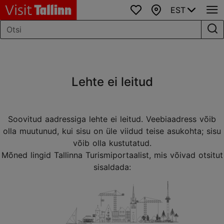
EST
Lemmikud
Kaart
Lehte ei leitud
Soovitud aadressiga lehte ei leitud. Veebiaadress võib
olla muutunud, kui sisu on üle viidud teise asukohta; sisu
võib olla kustutatud.
Mõned lingid Tallinna Turismiportaalist, mis võivad otsitut
sisaldada: