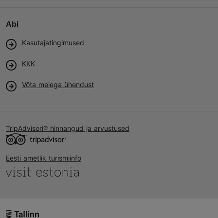
Abi
Kasutajatingimused
KKK
Võta meiega ühendust
TripAdvisori® hinnangud ja arvustused
Eesti ametlik turismiinfo