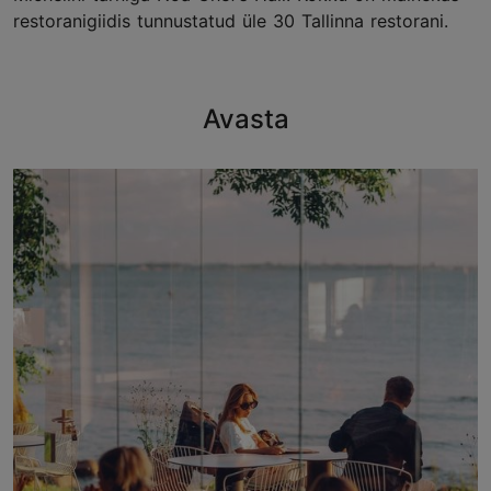
restoranigiidis tunnustatud üle 30 Tallinna restorani.
Avasta