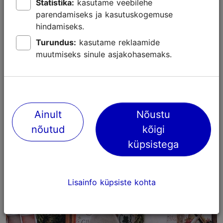
Statistika:
kasutame veebilehe
parendamiseks ja kasutuskogemuse
hindamiseks.
Turundus:
kasutame reklaamide
muutmiseks sinule asjakohasemaks.
Toidu- ja joogiüritused Tallinnas
Ainult
Nõustu
Söök ja jook
nõutud
kõigi
küpsistega
Lisainfo küpsiste kohta