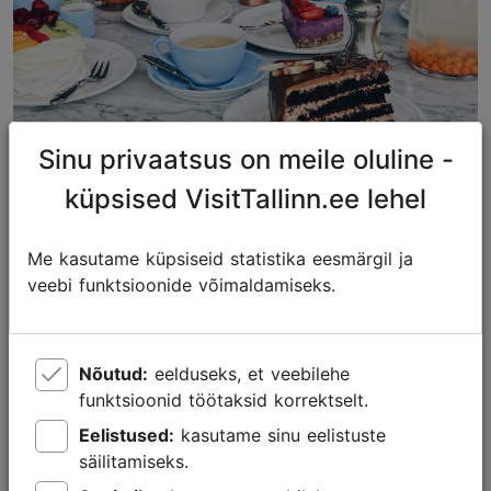
Sinu privaatsus on meile oluline -
küpsised VisitTallinn.ee lehel
Tallinna kohvikud
Me kasutame küpsiseid statistika eesmärgil ja
Söök ja jook
veebi funktsioonide võimaldamiseks.
Nõutud:
eelduseks, et veebilehe
funktsioonid töötaksid korrektselt.
Eelistused:
kasutame sinu eelistuste
säilitamiseks.