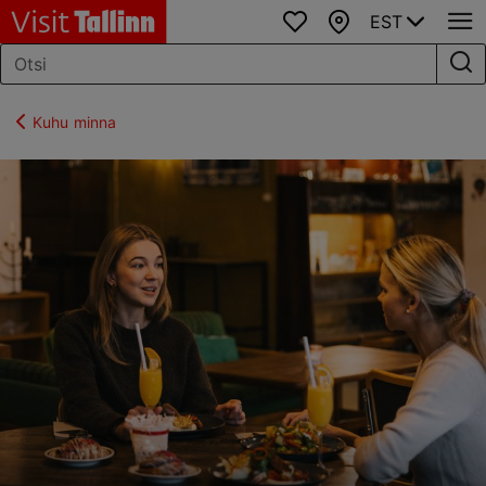
EST
Lemmikud
Kaart
Kuhu minna