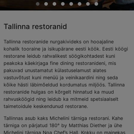
Tallinna restoranid
Tallinna restoranide nurgakivideks on hooajaline
kohalik tooraine ja isikupärane eesti köök. Eesti köögi
restorane leidub rahvalikest söögikohtadest kuni
peakoka käekirjaga fine dining restoranideni, mis
pakuvad unustamatut külastuselamust alates
vastuvõtust kuni menüü ja veinikaardini ning seda
kõike hästi läbimõeldud kordumatus miljöös. Tallinna
restoranide hulgas on kõrgelt hinnatud ka muud
rahvusköögid ning leidub ka mitmeid spetsiaalselt
taimetoidule keskendunud restorane.
Tallinnas asub kaks Michelini tärniga restorani. Kahe
tärniga on pärjatud 180° by Matthias Diether ja ühe
Michelini tärniga Noa Chef’s Hall. Kokku on mainekas