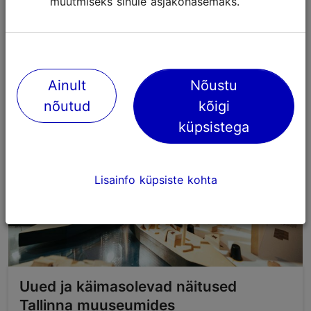
muutmiseks sinule asjakohasemaks.
Tegevused Tallinn Cardiga
Ainult
Nõustu
nõutud
kõigi
küpsistega
Lisainfo küpsiste kohta
Uued ja käimasolevad näitused
Tallinna muuseumides