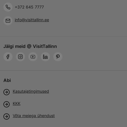
+372 645 7777
info@visittallinn.ee
Jälgi meid @ VisitTallinn
Abi
Kasutajatingimused
KKK
Võta meiega ühendust