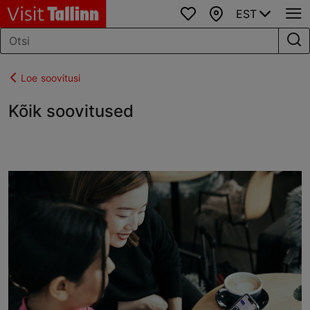
EST
Lemmikud
Kaart
Loe soovitusi
Kõik soovitused