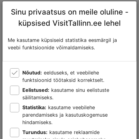
Sinu privaatsus on meile oluline -
küpsised VisitTallinn.ee lehel
Me kasutame küpsiseid statistika eesmärgil ja
veebi funktsioonide võimaldamiseks.
Nõutud:
eelduseks, et veebilehe
funktsioonid töötaksid korrektselt.
Eelistused:
kasutame sinu eelistuste
säilitamiseks.
Statistika:
kasutame veebilehe
Leia erilised kingid Tallinna
parendamiseks ja kasutuskogemuse
muuseumipoodidest
hindamiseks.
23.10.2025
Turundus:
kasutame reklaamide