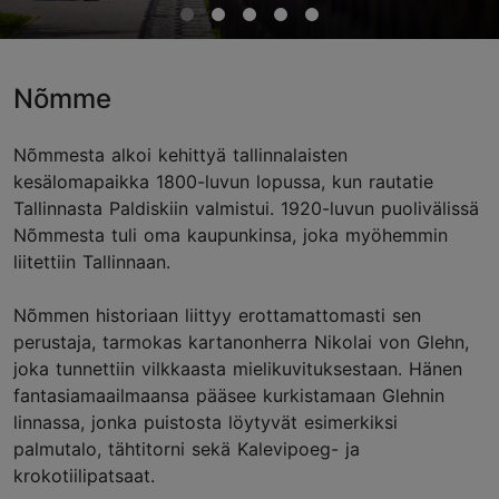
Nõmme
Nõmmesta alkoi kehittyä tallinnalaisten
kesälomapaikka 1800-luvun lopussa, kun rautatie
Tallinnasta Paldiskiin valmistui. 1920-luvun puolivälissä
Nõmmesta tuli oma kaupunkinsa, joka myöhemmin
liitettiin Tallinnaan.
Nõmmen historiaan liittyy erottamattomasti sen
perustaja, tarmokas kartanonherra Nikolai von Glehn,
joka tunnettiin vilkkaasta mielikuvituksestaan. Hänen
fantasiamaailmaansa pääsee kurkistamaan Glehnin
linnassa, jonka puistosta löytyvät esimerkiksi
palmutalo, tähtitorni sekä Kalevipoeg- ja
krokotiilipatsaat.