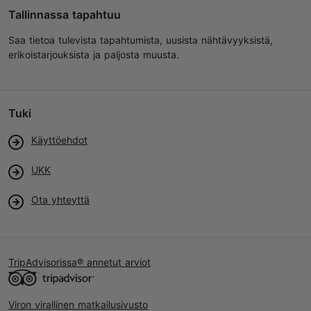
Tallinnassa tapahtuu
Saa tietoa tulevista tapahtumista, uusista nähtävyyksistä,
erikoistarjouksista ja paljosta muusta.
Tuki
Käyttöehdot
UKK
Ota yhteyttä
TripAdvisorissa® annetut arviot
Viron virallinen matkailusivusto