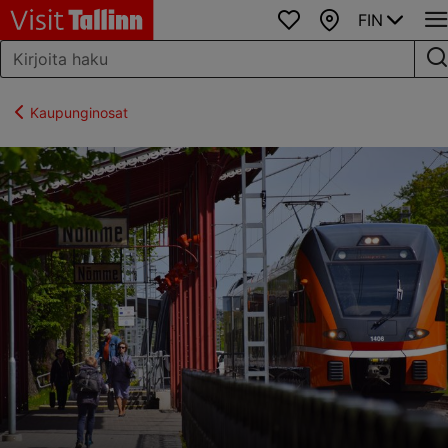
FIN
Suosikit
Kartta
Kaupunginosat