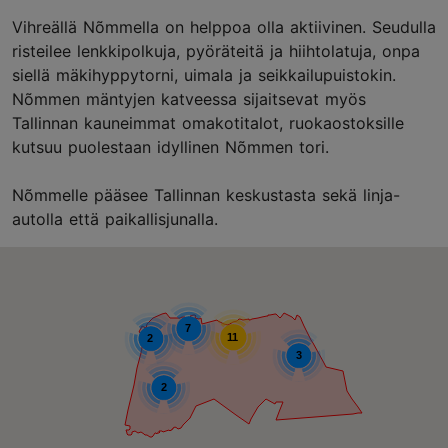
Vihreällä Nõmmella on helppoa olla aktiivinen. Seudulla
risteilee lenkkipolkuja, pyöräteitä ja hiihtolatuja, onpa
siellä mäkihyppytorni, uimala ja seikkailupuistokin.
Nõmmen mäntyjen katveessa sijaitsevat myös
Tallinnan kauneimmat omakotitalot, ruokaostoksille
kutsuu puolestaan idyllinen Nõmmen tori.
Nõmmelle pääsee Tallinnan keskustasta sekä linja-
autolla että paikallisjunalla.
7
11
2
3
2