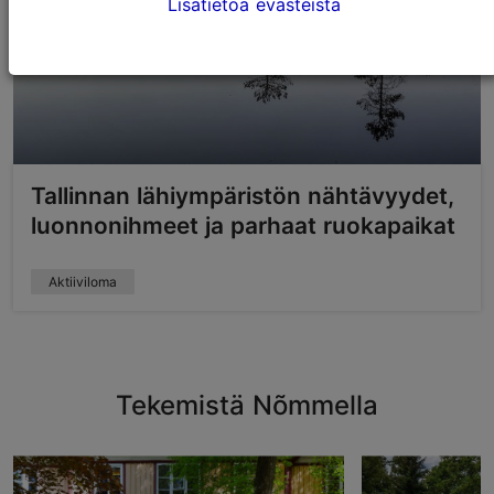
Lisätietoa evästeistä
Tallinnan lähiympäristön nähtävyydet,
luonnonihmeet ja parhaat ruokapaikat
Aktiiviloma
Tekemistä Nõmmella