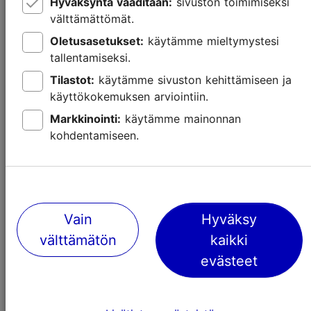
Hyväksyntä vaaditaan:
sivuston toimimiseksi
välttämättömät.
Oletusasetukset:
käytämme mieltymystesi
tallentamiseksi.
Tilastot:
käytämme sivuston kehittämiseen ja
käyttökokemuksen arviointiin.
Lasten kanssa Tallinnassa – museot ja
Markkinointi:
käytämme mainonnan
elämyskeskukset
kohdentamiseen.
Lasten kanssa
Vain
Hyväksy
välttämätön
kaikki
evästeet