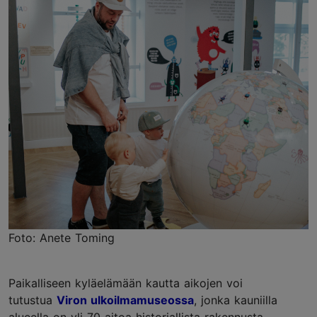
Foto: Anete Toming
Paikalliseen kyläelämään kautta aikojen voi
tutustua
Viron ulkoilmamuseossa
, jonka kauniilla
alueella on yli 70 aitoa historiallista rakennusta,