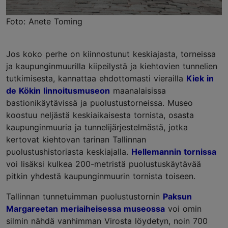
Foto: Anete Toming
Jos koko perhe on kiinnostunut keskiajasta, torneissa
ja kaupunginmuurilla kiipeilystä ja kiehtovien tunnelien
tutkimisesta, kannattaa ehdottomasti vierailla
Kiek in
de Kökin linnoitusmuseon
maanalaisissa
bastionikäytävissä ja puolustustorneissa. Museo
koostuu neljästä keskiaikaisesta tornista, osasta
kaupunginmuuria ja tunnelijärjestelmästä, jotka
kertovat kiehtovan tarinan Tallinnan
puolustushistoriasta keskiajalla.
Hellemannin tornissa
voi lisäksi kulkea 200-metristä puolustuskäytävää
pitkin yhdestä kaupunginmuurin tornista toiseen.
Tallinnan tunnetuimman puolustustornin
Paksun
Margareetan meriaiheisessa museossa
voi omin
silmin nähdä vanhimman Virosta löydetyn, noin 700