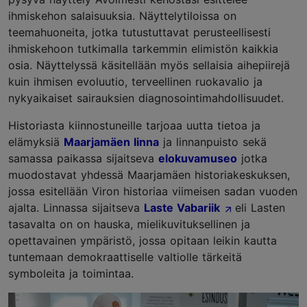
ihmiskehon salaisuuksia. Näyttelytiloissa on
teemahuoneita, jotka tutustuttavat perusteellisesti
ihmiskehoon tutkimalla tarkemmin elimistön kaikkia
osia. Näyttelyssä käsitellään myös sellaisia aihepiirejä
kuin ihmisen evoluutio, terveellinen ruokavalio ja
nykyaikaiset sairauksien diagnosointimahdollisuudet.
Historiasta kiinnostuneille tarjoaa uutta tietoa ja
elämyksiä
Maarjamäen linna
ja linnanpuisto sekä
samassa paikassa sijaitseva
elokuvamuseo
jotka
muodostavat yhdessä Maarjamäen historiakeskuksen,
jossa esitellään Viron historiaa viimeisen sadan vuoden
ajalta. Linnassa sijaitseva
Laste Vabariik
eli Lasten
tasavalta on on hauska, mielikuvituksellinen ja
opettavainen ympäristö, jossa opitaan leikin kautta
tuntemaan demokraattiselle valtiolle tärkeitä
symboleita ja toimintaa.