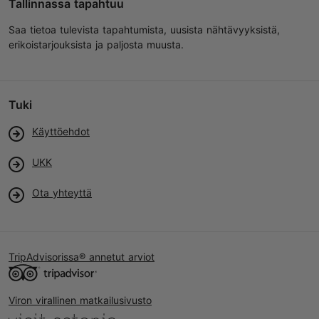
Tallinnassa tapahtuu
Saa tietoa tulevista tapahtumista, uusista nähtävyyksistä,
erikoistarjouksista ja paljosta muusta.
Tuki
Käyttöehdot
UKK
Ota yhteyttä
TripAdvisorissa® annetut arviot
Viron virallinen matkailusivusto