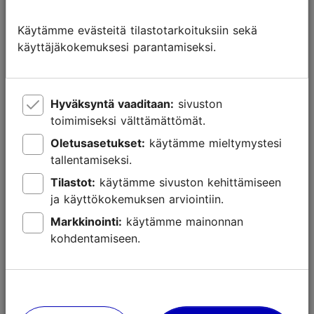
Jääkarhumaailma eli Polaarium ja kiehtova Kaakkois-
Aasian sademetsä. Lisäksi eläintarhan alueella on iso
Käytämme evästeitä tilastotarkoituksiin sekä
leikkikenttä ja piknikpaikkoja.
käyttäjäkokemuksesi parantamiseksi.
Tallinnan televisiontornin juurella sijaitseva
kasvitieteellinen puutarha
on herkkupala kaikille
luonnonystäville – tilavalla ulkoalueella ja
Hyväksyntä vaaditaan:
sivuston
kasvihuoneissa voi tutustua yli 8 000 eri lajiin
toimimiseksi välttämättömät.
tavallisista puutarhakukista aina lihansyöjäkasveihin.
Oletusasetukset:
käytämme mieltymystesi
tallentamiseksi.
Tilastot:
käytämme sivuston kehittämiseen
ja käyttökokemuksen arviointiin.
Markkinointi:
käytämme mainonnan
kohdentamiseen.