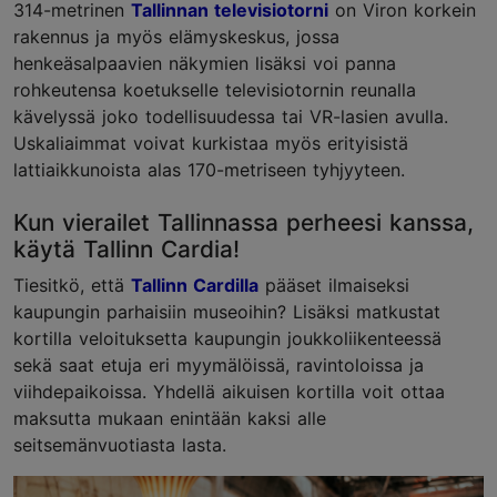
314-metrinen
Tallinnan televisiotorni
on Viron korkein
rakennus ja myös elämyskeskus, jossa
henkeäsalpaavien näkymien lisäksi voi panna
rohkeutensa koetukselle televisiotornin reunalla
kävelyssä joko todellisuudessa tai VR-lasien avulla.
Uskaliaimmat voivat kurkistaa myös erityisistä
lattiaikkunoista alas 170-metriseen tyhjyyteen.
Kun vierailet Tallinnassa perheesi kanssa,
käytä Tallinn Cardia!
Tiesitkö, että
Tallinn Cardilla
pääset ilmaiseksi
kaupungin parhaisiin museoihin? Lisäksi matkustat
kortilla veloituksetta kaupungin joukkoliikenteessä
sekä saat etuja eri myymälöissä, ravintoloissa ja
viihdepaikoissa. Yhdellä aikuisen kortilla voit ottaa
maksutta mukaan enintään kaksi alle
seitsemänvuotiasta lasta.