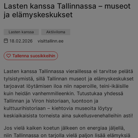
Lasten kanssa Tallinnassa – museot
ja elämyskeskukset
Lasten kanssa
Aktiiviloma
18.02.2026
visittallinn.ee
Tallenna suosikkeihin
Lasten kanssa Tallinnassa vieraillessa ei tarvitse pelätä
tylsistymistä, sillä Tallinnan museot ja elämyskeskukset
tarjoavat löytämisen iloa niin naperoille, teini-ikäisille
kuin heidän vanhemmilleenkin. Tutustukaa yhdessä
Tallinnan ja Viron historiaan, luontoon ja
kulttuurihistoriaan – kiehtovia museoita löytyy
keskiaikaisista torneista aina sukellusvenehalleihin asti!
Jos vielä kaiken koetun jälkeen on energiaa jäljellä,
niin Tallinnassa on tarjolla vielä paljon lisää elämyksiä