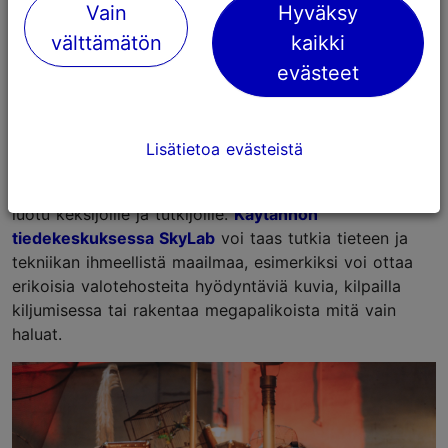
Vain
Hyväksy
välttämätön
kaikki
evästeet
Foto: Kairi Tähe
Lisätietoa evästeistä
Virtuaalitodellisuus, tiede ja mielikuvitus
kohtaavat
Keksintötehdas PROTO:ssa
, joka on kuin
luotu keksijöille ja tutkijoille.
Käytännön
tiedekeskuksessa SkyLab
voi taas tutkia tieteen ja
tekniikan ihmeellistä maailmaa, esimerkiksi voi ottaa
erikoisia valotehosteita hyödyntäviä kuvia, kilpailla
kiljumisessa tai rakentaa megapalikoista mitä vain
haluat.