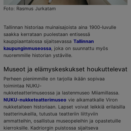
Foto: Rasmus Jurkatam
Tallinnan historiaa muinaisajoista aina 1900-luvulle
saakka kerrataan puolestaan entisessä
kauppiaantalossa sijaitsevassa
Tallinnan
kaupunginmuseossa
, joka on suunnattu myös
nuoremmille historian ystäville.
Museot ja elämyskeskukset houkuttelevat
Perheen pienimmille on tarjolla ikään sopivaa
toimintaa NUKU-
nukketeatterimuseossa ja lastenmuseo Miiamillassa.
NUKU-nukketeatterimuseo
vie aikamatkalle Viron
nukketaiteen historiaan. Lapset voivat leikkiä erilaisilla
teatterinukeilla, tutustua teatteriin liittyviin
ammatteihin, osallistua museopeleihin ja opastetuille
kierroksille. Kadriorgin puistossa sijaitseva