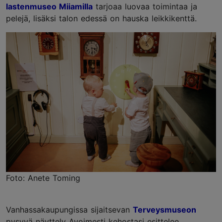
lastenmuseo Miiamilla
tarjoaa luovaa toimintaa ja
pelejä, lisäksi talon edessä on hauska leikkikenttä.
Foto: Anete Toming
Vanhassakaupungissa sijaitsevan
Terveysmuseon
pysyvä näyttely Avoimesti kehostasi esittelee