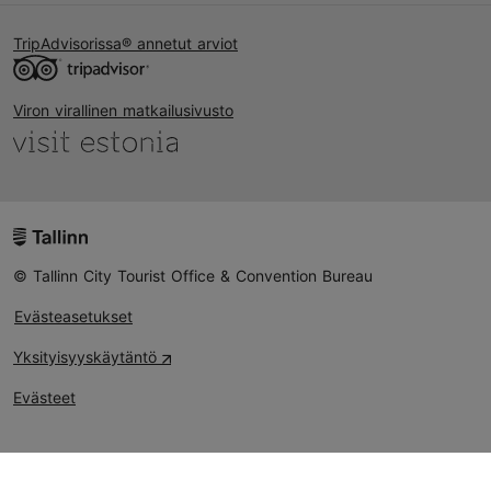
TripAdvisorissa® annetut arviot
Viron virallinen matkailusivusto
© Tallinn City Tourist Office & Convention Bureau
Evästeasetukset
Yksityisyyskäytäntö
Evästeet