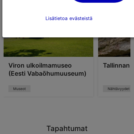
Lisätietoa evästeistä
Viron ulkoilmamuseo
Tallinnan 
(Eesti Vabaõhumuuseum)
Museot
Nähtävyydet
Tapahtumat