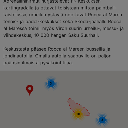
Adrenaliinihirmut hurjastelevat FK Keskuksen
kartingradalla ja ottavat toisistaan mittaa paintball-
taistelussa, urheilun ystäviä odottavat Rocca al Maren
tennis- ja padel-keskukset sekä Škoda-jäähalli. Rocca
al Maressa toimii myös Viron suurin urheilu-, messu- ja
viihdekeskus, 10 000 hengen Saku Suurhall.
Keskustasta pääsee Rocca al Mareen busseilla ja
johdinautoilla. Omalla autolla saapuville on paljon
pääosin ilmaista pysäköintitilaa.
3
10
3