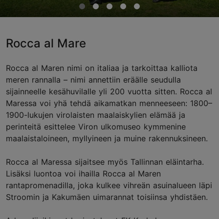
Rocca al Mare
Rocca al Maren nimi on italiaa ja tarkoittaa kalliota
meren rannalla – nimi annettiin eräälle seudulla
sijainneelle kesähuvilalle yli 200 vuotta sitten. Rocca al
Maressa voi yhä tehdä aikamatkan menneeseen: 1800–
1900-lukujen virolaisten maalaiskylien elämää ja
perinteitä esittelee Viron ulkomuseo kymmenine
maalaistaloineen, myllyineen ja muine rakennuksineen.
Rocca al Maressa sijaitsee myös Tallinnan eläintarha.
Lisäksi luontoa voi ihailla Rocca al Maren
rantapromenadilla, joka kulkee vihreän asuinalueen läpi
Stroomin ja Kakumäen uimarannat toisiinsa yhdistäen.