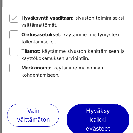
Hyväksyntä vaaditaan:
sivuston toimimiseksi
välttämättömät.
Oletusasetukset:
käytämme mieltymystesi
tallentamiseksi.
Tilastot:
käytämme sivuston kehittämiseen ja
Lasten kanssa Tallinnassa – museot ja
käyttökokemuksen arviointiin.
elämyskeskukset
Markkinointi:
käytämme mainonnan
kohdentamiseen.
Lasten kanssa
Tekemistä Rocca al Maressa
Vain
Hyväksy
välttämätön
kaikki
evästeet