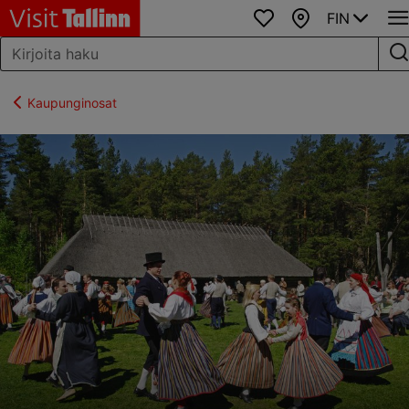
FIN
Suosikit
Kartta
Kaupunginosat