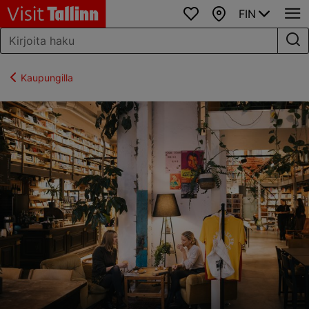
FIN
Suosikit
Kartta
Kaupungilla