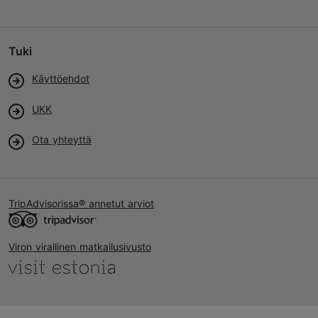
Tuki
Käyttöehdot
UKK
Ota yhteyttä
TripAdvisorissa® annetut arviot
Viron virallinen matkailusivusto