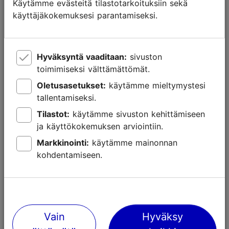
Käytämme evästeitä tilastotarkoituksiin sekä
käyttäjäkokemuksesi parantamiseksi.
Hyväksyntä vaaditaan:
sivuston
Parhaat paikat Tallinnassa nauttia
toimimiseksi välttämättömät.
espresso macchiatoa
Oletusasetukset:
käytämme mieltymystesi
tallentamiseksi.
Tallinnan parhaat
Tilastot:
käytämme sivuston kehittämiseen
ja käyttökokemuksen arviointiin.
Markkinointi:
käytämme mainonnan
kohdentamiseen.
Vain
Hyväksy