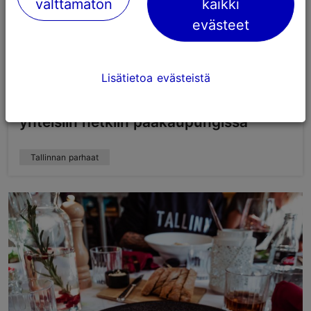
välttämätön
kaikki
evästeet
Lisätietoa evästeistä
Romanttinen Tallinna – viisi ideaa
yhteisiin hetkiin pääkaupungissa
Tallinnan parhaat