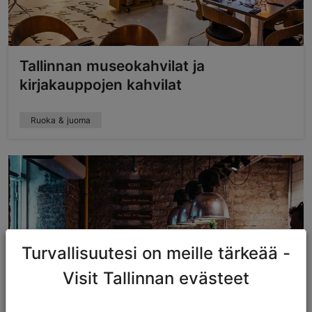
Tallinnan museokahvilat ja
kirjakauppojen kahvilat
Ruoka & juoma
Turvallisuutesi on meille tärkeää -
Visit Tallinnan evästeet