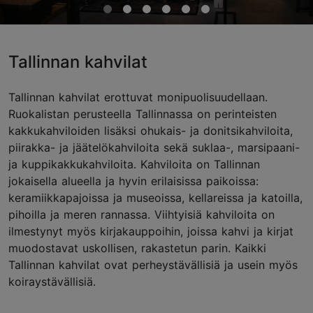
Tallinnan kahvilat
Tallinnan kahvilat erottuvat monipuolisuudellaan.
Ruokalistan perusteella Tallinnassa on perinteisten
kakkukahviloiden lisäksi ohukais- ja donitsikahviloita,
piirakka- ja jäätelökahviloita sekä suklaa-, marsipaani-
ja kuppikakkukahviloita. Kahviloita on Tallinnan
jokaisella alueella ja hyvin erilaisissa paikoissa:
keramiikkapajoissa ja museoissa, kellareissa ja katoilla,
pihoilla ja meren rannassa. Viihtyisiä kahviloita on
ilmestynyt myös kirjakauppoihin, joissa kahvi ja kirjat
muodostavat uskollisen, rakastetun parin. Kaikki
Tallinnan kahvilat ovat perheystävällisiä ja usein myös
koiraystävällisiä.