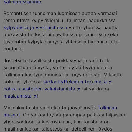
kalenterissamme
.
Romanttisen tunnelman luomiseen auttaa varmasti
rentouttava kylpylävierailu. Tallinnan laadukkaissa
kylpylöissä ja vesipuistoissa
voitte yhdessä nauttia
mukavista hetkistä uima-altaissa ja saunoissa sekä
täydentää kylpyläelämystä yhteisellä hieronnalla tai
hoidoilla.
Jos etsitte tavallisesta poikkeavaa ja vain teille
suunnattua elämystä, voitte löytää hyviä ideoita
Tallinnan käsityöstudioista ja -myymälöistä. Miksette
kokeilisi yhdessä
suklaatryffeleiden tekemistä
,
nahka-asusteiden valmistamista
tai vaikkapa
maalaamista
?
Mielenkiintoista vaihtelua tarjoavat myös
Tallinnan
museot
. On vaikea löytää parempaa paikkaa hiljaiseen
yhdessäoloon ja keskusteluun, kun taustalla on
maailmanluokan taideteos tai tieteellinen löydös.