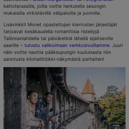
kattoterassille, joilla voitte herkutella sesongin
mukaisilla virkistävillä välipaloilla ja juomilla.
Lisävinkki! Monet opastettujen kierrosten järjestäjät
tarjoavat kesäkaudella romanttisia risteilyjä
Tallinnanlahdella tai päiväretkiä lähellä sijaitseville
saarille –
tutustu valikoimaan verkkosivuillamme
. Juuri
näin voitte nauttia pääkaupungin kuuluisasta niin
sanotusta kilohailitölkki-näkymästä parhaiten!