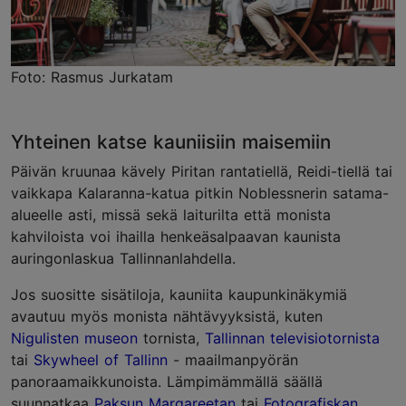
Foto: Rasmus Jurkatam
Yhteinen katse kauniisiin maisemiin
Päivän kruunaa kävely Piritan rantatiellä, Reidi-tiellä tai
vaikkapa Kalaranna-katua pitkin Noblessnerin satama-
alueelle asti, missä sekä laiturilta että monista
kahviloista voi ihailla henkeäsalpaavan kaunista
auringonlaskua Tallinnanlahdella.
Jos suositte sisätiloja, kauniita kaupunkinäkymiä
avautuu myös monista nähtävyyksistä, kuten
Nigulisten museon
tornista,
Tallinnan televisiotornista
tai
Skywheel of Tallinn
- maailmanpyörän
panoraamaikkunoista. Lämpimämmällä säällä
suunnatkaa
Paksun Margareetan
tai
Fotografiskan