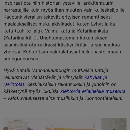
inspiraatiota niin historian ystäville, arkkitehtuurin
harrastajille kuin myös ihan muuten vain kuljeskelijoille.
Kaupunkivierailun tekevät erityisen romanttiseksi
maalaukselliset mukulakivikadut, kuten Lyhyt jalka -
katu (Lühike jalg), Vaimu-katu ja Katariinankuja
(Katariina käik). Unohtumattoman kokemuksen
saamiseksi ota rakkaasi käsikynkkään ja suunnatkaa
yhdessä Kohtuotsan näköalatasanteelle ihastelemaan
auringonnousua.
Hyvä tietää! Vanhankaupungin mutkaisia katuja
reunustavat viehättävät ja viihtyisät
kahvilat ja
ravintolat
. Keskiaikaisiin rakennuksiin ja pihoihin on
kätkettynä myös lukuisia
kiehtovia eriaiheisia museoita
– valokuvauksesta aina musiikkiin ja luonnontieteisiin.