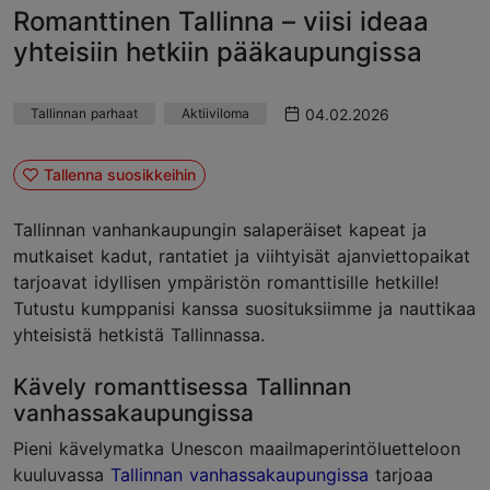
Romanttinen Tallinna – viisi ideaa
yhteisiin hetkiin pääkaupungissa
04.02.2026
Tallinnan parhaat
Aktiiviloma
Tallenna suosikkeihin
Tallinnan vanhankaupungin salaperäiset kapeat ja
mutkaiset kadut, rantatiet ja viihtyisät ajanviettopaikat
tarjoavat idyllisen ympäristön romanttisille hetkille!
Tutustu kumppanisi kanssa suosituksiimme ja nauttikaa
yhteisistä hetkistä Tallinnassa.
Kävely romanttisessa Tallinnan
vanhassakaupungissa
Pieni kävelymatka Unescon maailmaperintöluetteloon
kuuluvassa
Tallinnan vanhassakaupungissa
tarjoaa