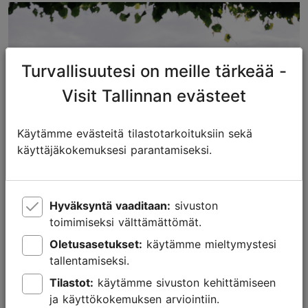
Turvallisuutesi on meille tärkeää -
Visit Tallinnan evästeet
Käytämme evästeitä tilastotarkoituksiin sekä
käyttäjäkokemuksesi parantamiseksi.
Foto: Rasmus Jurkatam
Hyväksyntä vaaditaan:
sivuston
toimimiseksi välttämättömät.
Oletusasetukset:
käytämme mieltymystesi
Yhteisiä ruokanautintoja
tallentamiseksi.
Tallinnan ravintoloiden joukosta löytää jokainen juuri
Tilastot:
käytämme sivuston kehittämiseen
sen sopivan. Voitte kokea huippuluokan
ja käyttökokemuksen arviointiin.