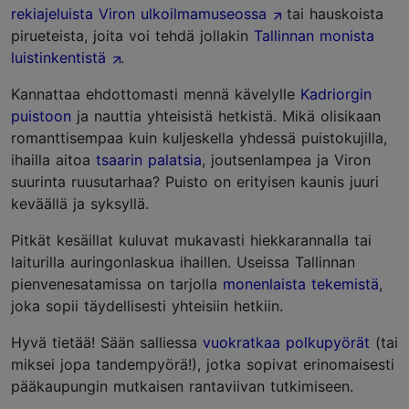
rekiajeluista Viron ulkoilmamuseossa
tai hauskoista
pirueteista, joita voi tehdä jollakin
Tallinnan monista
luistinkentistä
.
Kannattaa ehdottomasti mennä kävelylle
Kadriorgin
puistoon
ja nauttia yhteisistä hetkistä. Mikä olisikaan
romanttisempaa kuin kuljeskella yhdessä puistokujilla,
ihailla aitoa
tsaarin palatsia
, joutsenlampea ja Viron
suurinta ruusutarhaa? Puisto on erityisen kaunis juuri
keväällä ja syksyllä.
Pitkät kesäillat kuluvat mukavasti hiekkarannalla tai
laiturilla auringonlaskua ihaillen. Useissa Tallinnan
pienvenesatamissa on tarjolla
monenlaista tekemistä
,
joka sopii täydellisesti yhteisiin hetkiin.
Hyvä tietää! Sään salliessa
vuokratkaa polkupyörät
(tai
miksei jopa tandempyörä!), jotka sopivat erinomaisesti
pääkaupungin mutkaisen rantaviivan tutkimiseen.