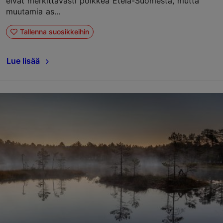
eivät merkittävästi poikkea Etelä-Suomesta, mutta
muutamia as...
Tallenna suosikkeihin
Lue lisää