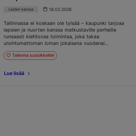
18.02.2026
Lasten kanssa
Tallinnassa ei koskaan ole tylsää – kaupunki tarjoaa
lapsien ja nuorten kanssa matkustaville perheille
runsaasti kiehtovaa toimintaa, joka takaa
unohtumattoman loman jokaisena vuodenai...
Tallenna suosikkeihin
Lue lisää