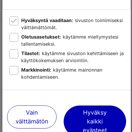
Lue lisää
Hyväksyntä vaaditaan:
sivuston toimimiseksi
välttämättömät.
Oletusasetukset:
käytämme mieltymystesi
tallentamiseksi.
Tilastot:
käytämme sivuston kehittämiseen ja
käyttökokemuksen arviointiin.
Markkinointi:
käytämme mainonnan
kohdentamiseen.
Vain
Hyväksy
välttämätön
kaikki
Illanviettoon Tallinn Cardilla: mitä tehdä
Tallinnassa, kun museot on suljettu?
evästeet