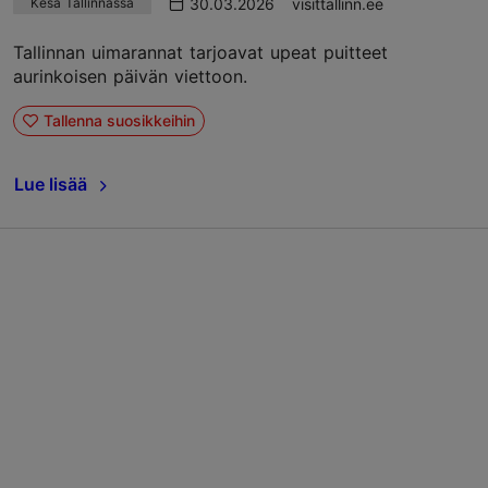
30.03.2026
visittallinn.ee
Kesä Tallinnassa
Tallinnan uimarannat tarjoavat upeat puitteet
aurinkoisen päivän viettoon.
Tallenna suosikkeihin
Lue lisää