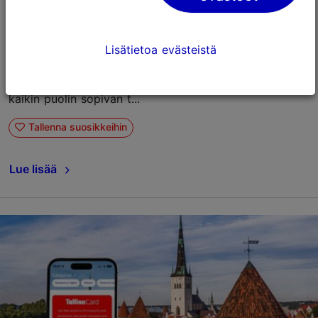
13.04.2026
Tallinn Card
Tallinn Card
Lisätietoa evästeistä
Tallinn Cardin tarjoamat elämykset eivät lopu
museoiden sulkeutuessa. Päinvastoin, iltaisin Tallinna
paljastaa toisenlaisen puolensa: mukavan, viihtyisän ja
kaikin puolin sopivan t...
Tallenna suosikkeihin
Lue lisää