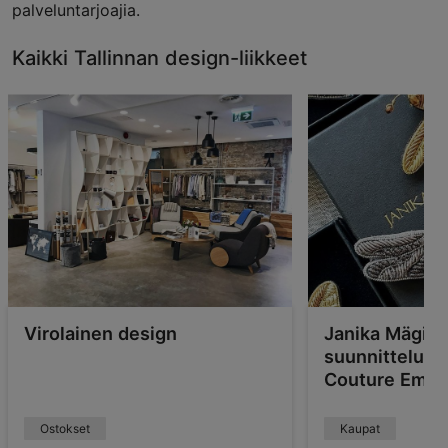
palveluntarjoajia.
Kaikki Tallinnan design-liikkeet
Virolainen design
Janika Mägin
suunnittelum
Couture Embr
Ostokset
Kaupat