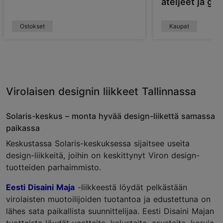
ateljeet ja gal
Ostokset
Kaupat
Virolaisen designin liikkeet Tallinnassa
Solaris-keskus – monta hyvää
design-liikettä
samassa
paikassa
Keskustassa Solaris-keskuksessa sijaitsee useita
design-liikkeitä, joihin on keskittynyt Viron design-
tuotteiden parhaimmisto.
Eesti Disaini Maja
-liikkeestä löydät pelkästään
virolaisten muotoilijoiden tuotantoa ja edustettuna on
lähes sata paikallista suunnittelijaa. Eesti Disaini Majan
tuotteista löydät vaatteita, kalusteita, asusteita, koruja