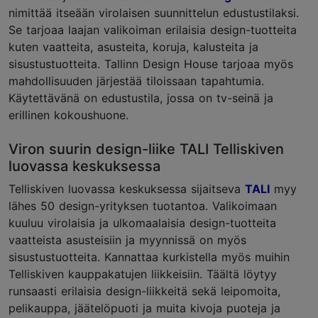
nimittää itseään virolaisen suunnittelun edustustilaksi.
Se tarjoaa laajan valikoiman erilaisia design-tuotteita
kuten vaatteita, asusteita, koruja, kalusteita ja
sisustustuotteita. Tallinn Design House tarjoaa myös
mahdollisuuden järjestää tiloissaan tapahtumia.
Käytettävänä on edustustila, jossa on tv-seinä ja
erillinen kokoushuone.
Viron suurin design-liike TALI Telliskiven
luovassa keskuksessa
Telliskiven luovassa keskuksessa sijaitseva
TALI
myy
lähes 50 design-yrityksen tuotantoa. Valikoimaan
kuuluu virolaisia ja ulkomaalaisia design-tuotteita
vaatteista asusteisiin ja myynnissä on myös
sisustustuotteita. Kannattaa kurkistella myös muihin
Telliskiven kauppakatujen liikkeisiin. Täältä löytyy
runsaasti erilaisia design-liikkeitä sekä leipomoita,
pelikauppa, jäätelöpuoti ja muita kivoja puoteja ja