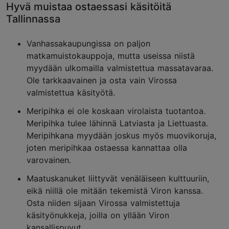
Hyvä muistaa ostaessasi käsitöitä
Tallinnassa
Vanhassakaupungissa on paljon
matkamuistokauppoja, mutta useissa niistä
myydään ulkomailla valmistettua massatavaraa.
Ole tarkkaavainen ja osta vain Virossa
valmistettua käsityötä.
Meripihka ei ole koskaan virolaista tuotantoa.
Meripihka tulee lähinnä Latviasta ja Liettuasta.
Meripihkana myydään joskus myös muovikoruja,
joten meripihkaa ostaessa kannattaa olla
varovainen.
Maatuskanuket liittyvät venäläiseen kulttuuriin,
eikä niillä ole mitään tekemistä Viron kanssa.
Osta niiden sijaan Virossa valmistettuja
käsityönukkeja, joilla on yllään Viron
kansallispuvut.