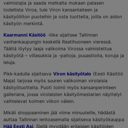
valmistajia ja saada matkalta mukaan palasen
todellista Viroa, tule Viron kansantaiteen ja
käsityöliiton puoteihin ja osta tuotteita, joilla on aidon
käsityön merkintä.
Kaarmanni Käsitöö
-liike sijaitsee Tallinnan
vanhankaupungin keskellä Raatihuoneen vieressä.
Täältä löytyy laaja valikoima Virossa valmistettua
käsityötä – villasukkia ja -paitoja, puuastioita, koruja ja
leluja.
Pikk-kadulla sijaitseva
Viron käsityötalo
(Eesti Käsitöö
Maja) tarjoaa myös suuren valikoiman virolaisia
käsityötuotteita. Puoti toimii myös kansanperinteen
galleriana, jossa virolaisten käsityömestarien näyttelyt
vaihtelevat kolmen viikon välein.
Mikäli shoppaaminen jää viime minuuteille, hädästä
auttaa Tallinnan lentoasemalla sijaitseva käsityökauppa
Hää Eesti Asi
. Siellä myydään erilaisien käsitöiden