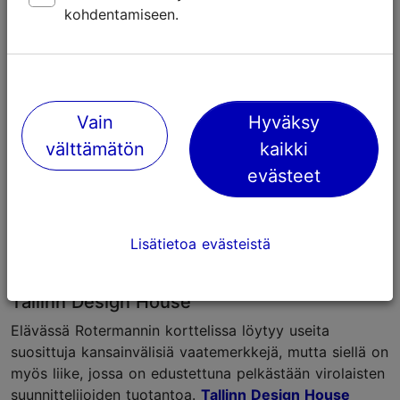
kohdentamiseen.
Vain
Hyväksy
välttämätön
kaikki
evästeet
Foto: Krõõt Tarkmeel
Lisätietoa evästeistä
Design-maailma Rotermannin korttelissa –
Tallinn Design House
Elävässä Rotermannin korttelissa löytyy useita
suosittuja kansainvälisiä vaatemerkkejä, mutta siellä on
myös liike, jossa on edustettuna pelkästään virolaisten
suunnittelijoiden tuotantoa.
Tallinn Design House