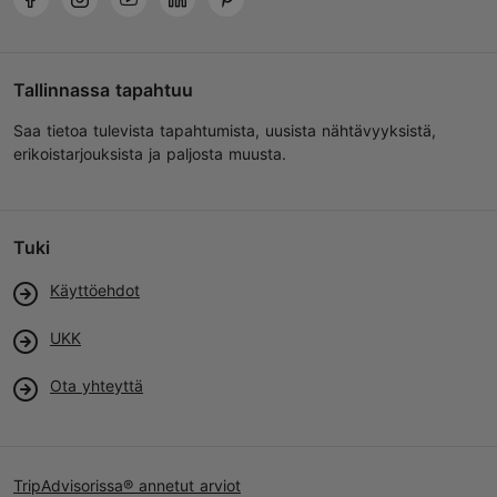
Tallinnassa tapahtuu
Saa tietoa tulevista tapahtumista, uusista nähtävyyksistä,
erikoistarjouksista ja paljosta muusta.
Tuki
Käyttöehdot
UKK
Ota yhteyttä
TripAdvisorissa® annetut arviot