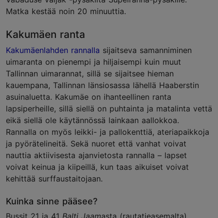
Matka kestää noin 20 minuuttia.
Kakumäen ranta
Kakumäenlahden rannalla
sijaitseva samanniminen
uimaranta on pienempi ja hiljaisempi kuin muut
Tallinnan uimarannat, sillä se sijaitsee hieman
kauempana, Tallinnan länsiosassa lähellä Haaberstin
asuinaluetta. Kakumäe on ihanteellinen ranta
lapsiperheille, sillä siellä on puhtainta ja matalinta vettä
eikä siellä ole käytännössä lainkaan aallokkoa.
Rannalla on myös leikki- ja pallokenttiä, ateriapaikkoja
ja pyörätelineitä. Sekä nuoret että vanhat voivat
nauttia aktiivisesta ajanvietosta rannalla – lapset
voivat keinua ja kiipeillä, kun taas aikuiset voivat
kehittää surffaustaitojaan.
Kuinka sinne pääsee?
Bussit 21 ja 41
Balti Jaam
asta (rautatieasemalta)