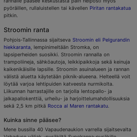
rannalle pääsee keskustasta päin helposti myös
pyöräillen, rullaluistellen tai kävellen
Piritan rantakatua
pitkin.
Stroomin ranta
Pohjois-Tallinnassa sijaitseva
Stroomin eli Pelgurandin
hiekkaranta
, lempinimeltään Stromka, on
lapsiperheiden suosikki. Stroomin rannalla on
trampoliineja, sähköautoja, leikkipaikkoja sekä keinuja
kaikenikäisille lapsille. Stroomin asuinalueen ja rannan
välistä aluetta käytetään piknik-alueena. Helteellä voit
löytää varjoa lehtipuiden katveesta nurmikolta.
Liikunnan harrastajille on tarjolla lentopallo- ja
jalkapallokenttiä, urheilu- ja harjoittelumahdollisuuksia
sekä 2,5 km pitkä
Rocca al Maren rantakatu
.
Kuinka sinne pääsee?
Mene bussilla 40 Vapaudenaukion varrella sijaitsevalta
Vabaduse väljak -pysäkiltä Supelranna-pysäkille.