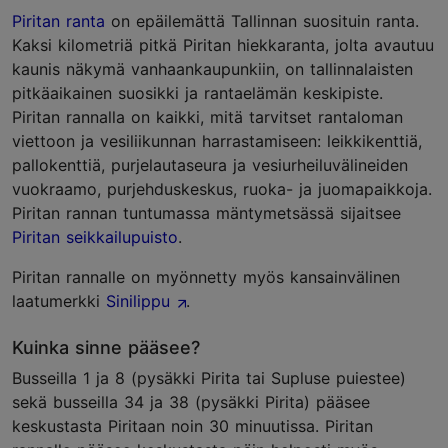
Piritan ranta
on epäilemättä Tallinnan suosituin ranta.
Kaksi kilometriä pitkä Piritan hiekkaranta, jolta avautuu
kaunis näkymä vanhaankaupunkiin, on tallinnalaisten
pitkäaikainen suosikki ja rantaelämän keskipiste.
Piritan rannalla on kaikki, mitä tarvitset rantaloman
viettoon ja vesiliikunnan harrastamiseen: leikkikenttiä,
pallokenttiä, purjelautaseura ja vesiurheiluvälineiden
vuokraamo, purjehduskeskus, ruoka- ja juomapaikkoja.
Piritan rannan tuntumassa mäntymetsässä sijaitsee
Piritan seikkailupuisto
.
Piritan rannalle on myönnetty myös kansainvälinen
laatumerkki
Sinilippu
.
Kuinka sinne pääsee?
Busseilla 1 ja 8 (pysäkki Pirita tai Supluse puiestee)
sekä busseilla 34 ja 38 (pysäkki Pirita) pääsee
keskustasta Piritaan noin 30 minuutissa. Piritan