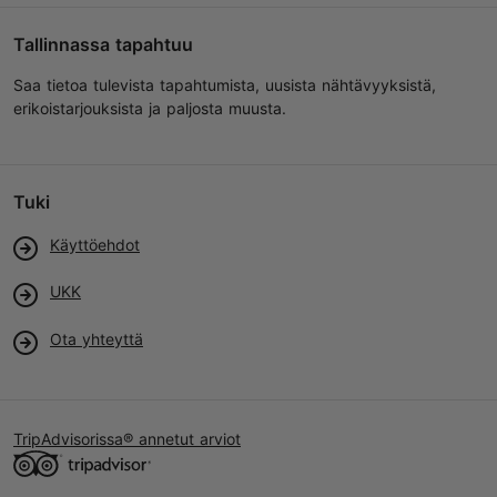
Tallinnassa tapahtuu
Saa tietoa tulevista tapahtumista, uusista nähtävyyksistä,
erikoistarjouksista ja paljosta muusta.
Tuki
Käyttöehdot
UKK
Ota yhteyttä
TripAdvisorissa® annetut arviot