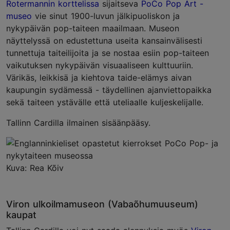
Rotermannin korttelissa
sijaitseva
PoCo Pop Art -
museo
vie sinut 1900-luvun jälkipuoliskon ja
nykypäivän pop-taiteen maailmaan. Museon
näyttelyssä on edustettuna useita kansainvälisesti
tunnettuja taiteilijoita ja se nostaa esiin pop-taiteen
vaikutuksen nykypäivän visuaaliseen kulttuuriin.
Värikäs, leikkisä ja kiehtova taide-elämys aivan
kaupungin sydämessä - täydellinen ajanviettopaikka
sekä taiteen ystävälle että uteliaalle kuljeskelijalle.
Tallinn Cardilla ilmainen sisäänpääsy.
Kuva: Rea Kõiv
Viron ulkoilmamuseon (Vabaõhumuuseum)
kaupat