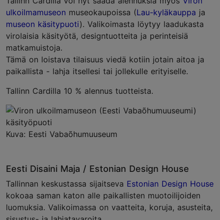
Tallinn Cardilla voi nyt saada alennuksia myös
Viron
ulkoilmamuseon
museokaupoissa (
Lau-kyläkauppa
ja
museon käsitypuoti
). Valikoimasta löytyy laadukasta
virolaisia käsityötä, designtuotteita ja perinteisiä
matkamuistoja.
Tämä on loistava tilaisuus viedä kotiin jotain aitoa ja
paikallista - lahja itsellesi tai jollekulle erityiselle.
Tallinn Cardilla 10 % alennus tuotteista.
Kuva: Eesti Vabaõhumuuseum
Eesti Disaini Maja / Estonian Design House
Tallinnan keskustassa sijaitseva
Estonian Design House
kokoaa saman katon alle paikallisten muotoilijoiden
luomuksia. Valikoimassa on vaatteita, koruja, asusteita,
sisustus- ja lahjatavaroita.