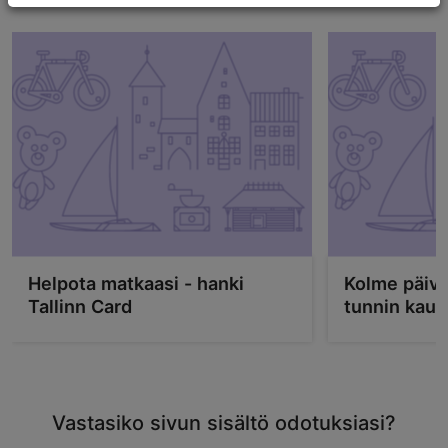
Helpota matkaasi - hanki
Kolme päivä
Tallinn Card
tunnin kau
Vastasiko sivun sisältö odotuksiasi?