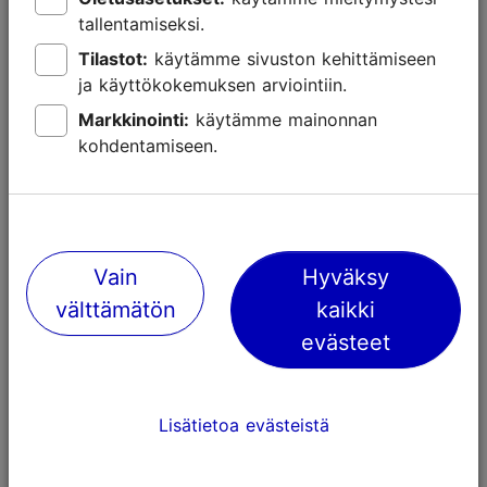
tallentamiseksi.
Tallinn Cardilla yhteissaunan aamu- ja iltakäynnit ovat
Tilastot:
käytämme sivuston kehittämiseen
15 % edullisempia.
ja käyttökokemuksen arviointiin.
Markkinointi:
käytämme mainonnan
kohdentamiseen.
Kuva: Iglupargi Iglusaunad
Tallinn Card
-tarjouksia päivitetään säännöllisesti.
Tutustu kaikkiin yhteistyökumppaneihin ja alennuksiin
Vain
Hyväksy
Visit Tallinn -sivustolla
tai Tallinn Card -sovelluksessa
välttämätön
kaikki
ja suunnittele seuraava Tallinnan seikkailusi jo tänään.
evästeet
Lisätietoa evästeistä
Suosittelemme