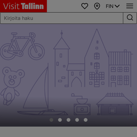
FIN
Suosikit
Kartta