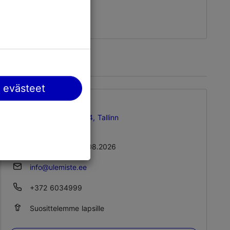
info@vabamu.ee
+372 668 0250
 evästeet
Ülemisten keskus
Suur-Sõjamäe tn 4, Tallinn
Ülemiste
14.08.2026 - 15.08.2026
info@ulemiste.ee
+372 6034999
Suosittelemme lapsille