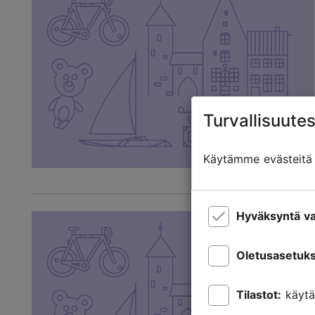
Turvallisuutes
Käytämme evästeitä t
Hyväksyntä va
Oletusasetuks
Tilastot:
käytä