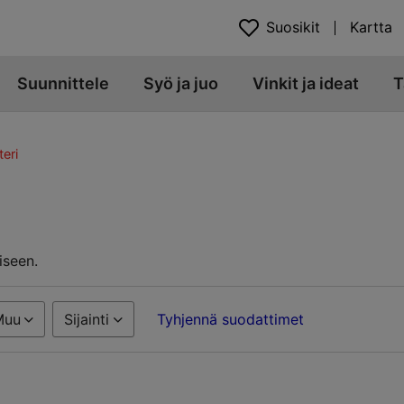
Suosikit
Kartta
Suunnittele
Syö ja juo
Vinkit ja ideat
T
eri
iseen.
Muu
Sijainti
Tyhjennä suodattimet