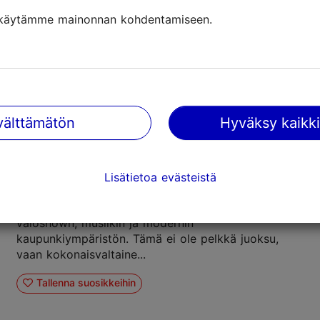
järjestetään englanninkielinen kierros KGB:n
käytämme mainonnan kohdentamiseen.
vankilaselleihin Pagari 1:ssä, aivan Tallinnan
vanhankaup...
Tallenna suosikkeihin
välttämätön
Hyväksy kaikki
ÜLEMISTE Yöjuoksu - Tallinna
Urheilu
Ulkoilmatapahtuma
Lisätietoa evästeistä
Tutustu Tallinnaan täysin uudessa valossa Ülemiste
Yöjuoksussa – tapahtumassa, jossa urheilu kohtaa
valoshown, musiikin ja modernin
kaupunkiympäristön. Tämä ei ole pelkkä juoksu,
vaan kokonaisvaltaine...
Tallenna suosikkeihin