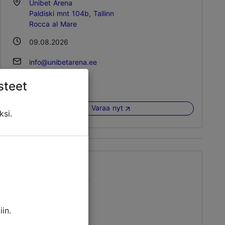
Unibet Arena
Paldiski mnt 104b, Tallinn
Rocca al Mare
09.08.2026
info@unibetarena.ee
+372 660 0200
steet
Varaa nyt
ksi.
KGB:n vankisellit
Pikk tn 59, Tallinn
Vanhakaupunki
12.08.2026 18:00
in.