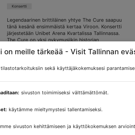
Konsertti
Legendaarinen brittiläinen yhtye The Cure saapuu
tänä kesänä ensimmäistä kertaa Viroon. Konsertti
järjestetään Unibet Arena Kvartalissa Tallinnassa.
The Cure on yksi nykymusiikin historian
arvostetuim...
i on meille tärkeää - Visit Tallinnan evä
Tallenna suosikkeihin
ilastotarkoituksiin sekä käyttäjäkokemuksesi parantamise
aditaan:
sivuston toimimiseksi välttämättömät.
Englanninkielinen kierros KGB:n
vankiselleissä Tallinnassa
et:
käytämme mieltymystesi tallentamiseksi.
Näyttely
Kierrokset
mme sivuston kehittämiseen ja käyttökokemuksen arviointi
Tule tutustumaan Viron lähihistorian pimeään
puoleen! Joka keskiviikko kesä-, heinä- ja elokuussa