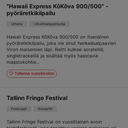
"Hawaii Express KõKõva 900/500" -
pyöräretkikilpailu
Urheilu
Ulkoilmatapahtuma
Hawaii Express KõKõva 900/500 on itsenäinen
pyöräretkikilpailu, joka vie sinut henkeäsalpaavien
Viron maisemien läpi. Reitti kulkee sorateillä,
singletrackeillä ja sisältää myös haastavia
maastokohtia...
Tallenna suosikkeihin
Tallinn Fringe Festival
Festivaali
Konsertti
Tallinn Fringe Festival on vuosittainen avoin
taidefestivaali, joka tapahtuu useissa paikoissa eri