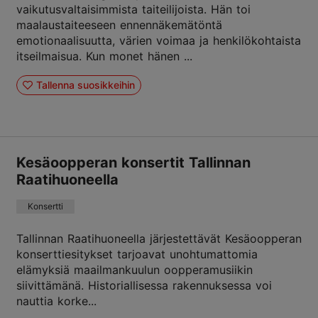
vaikutusvaltaisimmista taiteilijoista. Hän toi
maalaustaiteeseen ennennäkemätöntä
emotionaalisuutta, värien voimaa ja henkilökohtaista
itseilmaisua. Kun monet hänen ...
Tallenna suosikkeihin
Kesäoopperan konsertit Tallinnan
Raatihuoneella
Konsertti
Tallinnan Raatihuoneella järjestettävät Kesäoopperan
konserttiesitykset tarjoavat unohtumattomia
elämyksiä maailmankuulun oopperamusiikin
siivittämänä. Historiallisessa rakennuksessa voi
nauttia korke...