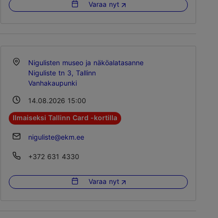
Varaa nyt
Nigulisten museo ja näköalatasanne
Niguliste tn 3, Tallinn
Vanhakaupunki
14.08.2026 15:00
Ilmaiseksi Tallinn Card -kortilla
niguliste@ekm.ee
+372 631 4330
Varaa nyt