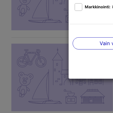
Markkinointi:
Vain 