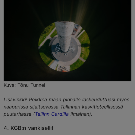
Kuva: Tõnu Tunnel
Lisävinkki! Poikkea maan pinnalle laskeuduttuasi myös
naapurissa sijaitsevassa
Tallinnan kasvitieteellisessä
puutarhassa
(
Tallinn Cardilla
ilmainen).
4. KGB:n vankisellit