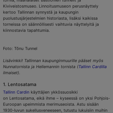
tornia, maanalaiset Bastionien tunnelit ja
Kiviveistosmuseo. Linnoitusmuseon perusnäyttely
kertoo Tallinnan synnystä ja kaupungin
puolustusjärjestelmien historiasta, lisäksi kaikissa
torneissa on säännöllisesti vaihtuvia näyttelyitä ja
kiinnostavia tapahtumia.
Foto: Tõnu Tunnel
Lisävinkki! Tallinnan kaupunginmuurille pääset myös
Nunnatornista ja Hellemannin tornista (
Tallinn Cardilla
ilmaiset).
1. Lentosatama
Tallinn Cardin
käyttäjien ykkössuosikki
on Lentosatama, eikä ihme – kyseessä on yksi Pohjois-
Euroopan upeimmista merimuseoista. Astu sisään
1930-luvun sukellusveneeseen, tutustu lukuisiin muihin