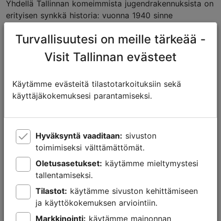
Yhdellä Tallinnan komeimmista jugendrakennuksista on
erityisen synkkä historia: vuonna 1940 sinne
perustettiin Viron sosialistisen neuvostotasavallan
Turvallisuutesi on meille tärkeää -
sisäasiain kansankomissariaatin (NKVD), myöhemmältä
nimeltään KGB:n päämaja. Rakennuksen kellarit
Visit Tallinnan evästeet
toimivat seudun pelätyimmän tutkintavankilan
vankiselleinä. Nykyisin talo palvelee alkuperäisessä
Käytämme evästeitä tilastotarkoituksiin sekä
käytössään asuinrakennuksena, mutta kellarikerroksen
käyttäjäkokemuksesi parantamiseksi.
museo kertoo tiloissaan tapahtuneista ihmisyyden
vastaisista rikoksista.
Hyväksyntä vaaditaan:
sivuston
toimimiseksi välttämättömät.
Oletusasetukset:
käytämme mieltymystesi
tallentamiseksi.
Tilastot:
käytämme sivuston kehittämiseen
ja käyttökokemuksen arviointiin.
Markkinointi:
käytämme mainonnan