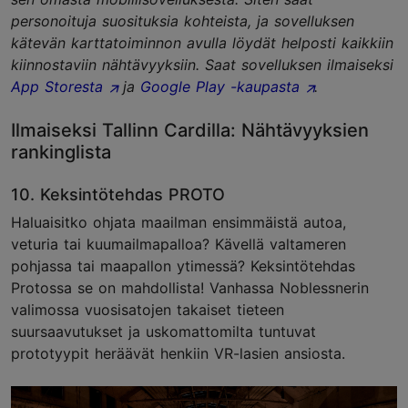
personoituja suosituksia kohteista, ja sovelluksen
kätevän karttatoiminnon avulla löydät helposti kaikkiin
kiinnostaviin nähtävyyksiin. Saat sovelluksen ilmaiseksi
App Storesta
ja
Google Play -kaupasta
.
Ilmaiseksi
Tallinn Cardilla
: Nähtävyyksien
rankinglista
10. Keksintötehdas PROTO
Haluaisitko ohjata maailman ensimmäistä autoa,
veturia tai kuumailmapalloa? Kävellä valtameren
pohjassa tai maapallon ytimessä? Keksintötehdas
Protossa se on mahdollista! Vanhassa Noblessnerin
valimossa vuosisatojen takaiset tieteen
suursaavutukset ja uskomattomilta tuntuvat
prototyypit heräävät henkiin VR-lasien ansiosta.