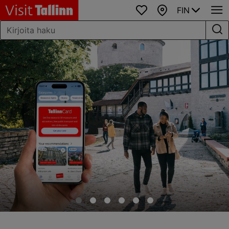
FIN
Suosikit
Kartta