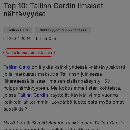
Top 10: Tallinn Cardin ilmaiset
nähtävyydet
Tallinn Card
Nähtävyydet & arkkitehtuuri
25.01.2024
Tallinn Card
Tallenna suosikkeihin
Tallinn Card
on älykäs kaikki yhdessä -nähtävyyskortti,
jolla matkustat maksutta Tallinnan julkisessa
liikenteessä ja saat ilmaisen sisäänpääsyn yli 50
huippunähtävyyteen. Me kokosimme listan kohteista,
joissa
Tallinn Cardin
käyttäjät kävivät viime vuonna
kaikkein ahkerimmin. Löydätkö luettelosta myös omat
suosikkisi?
Hyvä tietää! Suosittelemme hankkimaan Tallinn Cardin
sen omasta mobiilisovelluksesta. Siten saat