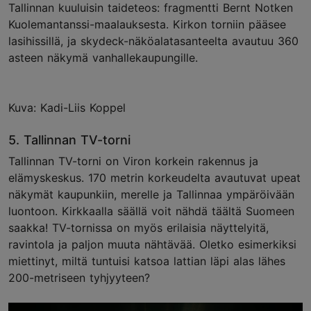
Tallinnan kuuluisin taideteos: fragmentti Bernt Notken
Kuolemantanssi-maalauksesta. Kirkon torniin pääsee
lasihissillä, ja skydeck-näköalatasanteelta avautuu 360
asteen näkymä vanhallekaupungille.
Kuva: Kadi-Liis Koppel
5. Tallinnan TV-torni
Tallinnan TV-torni on Viron korkein rakennus ja
elämyskeskus. 170 metrin korkeudelta avautuvat upeat
näkymät kaupunkiin, merelle ja Tallinnaa ympäröivään
luontoon. Kirkkaalla säällä voit nähdä täältä Suomeen
saakka! TV-tornissa on myös erilaisia ​​näyttelyitä,
ravintola ja paljon muuta nähtävää. Oletko esimerkiksi
miettinyt, miltä tuntuisi katsoa lattian läpi alas lähes
200-metriseen tyhjyyteen?