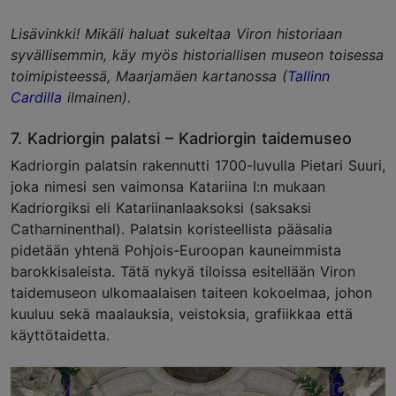
Lisävinkki! Mikäli haluat sukeltaa Viron historiaan
syvällisemmin, käy myös historiallisen museon toisessa
toimipisteessä,
Maarjamäen kartanossa
(
Tallinn
Cardilla
ilmainen).
7. Kadriorgin palatsi – Kadriorgin taidemuseo
Kadriorgin palatsin rakennutti 1700-luvulla Pietari Suuri,
joka nimesi sen vaimonsa Katariina I:n mukaan
Kadriorgiksi eli Katariinanlaaksoksi (saksaksi
Catharninenthal). Palatsin koristeellista pääsalia
pidetään yhtenä Pohjois-Euroopan kauneimmista
barokkisaleista. Tätä nykyä tiloissa esitellään Viron
taidemuseon ulkomaalaisen taiteen kokoelmaa, johon
kuuluu sekä maalauksia, veistoksia, grafiikkaa että
käyttötaidetta.