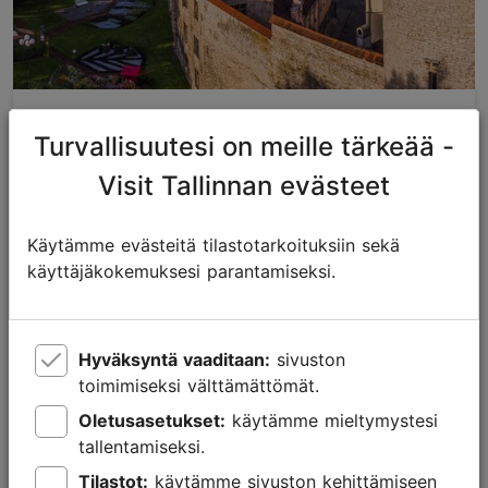
Top 10: pakko nähdä Tallinnassa
Turvallisuutesi on meille tärkeää -
Tallinnan parhaat
Visit Tallinnan evästeet
Käytämme evästeitä tilastotarkoituksiin sekä
käyttäjäkokemuksesi parantamiseksi.
Hyväksyntä vaaditaan:
sivuston
toimimiseksi välttämättömät.
Oletusasetukset:
käytämme mieltymystesi
tallentamiseksi.
Tilastot:
käytämme sivuston kehittämiseen