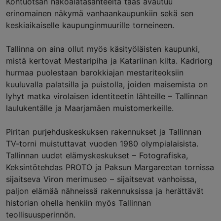
Kohtuotsan näköalatasanteelta taas avautuu
erinomainen näkymä vanhaankaupunkiin sekä sen
keskiaikaiselle kaupunginmuurille torneineen.
Tallinna on aina ollut myös käsityöläisten kaupunki,
mistä kertovat Mestaripiha ja Katariinan kilta. Kadriorg
hurmaa puolestaan barokkiajan mestariteoksiin
kuuluvalla palatsilla ja puistolla, joiden maisemista on
lyhyt matka virolaisen identiteetin lähteille – Tallinnan
laulukentälle ja Maarjamäen muistomerkeille.
Piritan purjehduskeskuksen rakennukset ja Tallinnan
TV-torni muistuttavat vuoden 1980 olympialaisista.
Tallinnan uudet elämyskeskukset – Fotografiska,
Keksintötehdas PROTO ja Paksun Margareetan tornissa
sijaitseva Viron merimuseo – sijaitsevat vanhoissa,
paljon elämää nähneissä rakennuksissa ja herättävät
historian ohella henkiin myös Tallinnan
teollisuusperinnön.