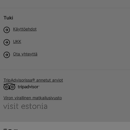
Tuki
Käyttöehdot
UKK
Ota yhteyttä
TripAdvisorissa® annetut arviot
Viron virallinen matkailusivusto