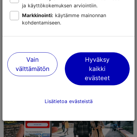
ja käyttökokemuksen arviointiin.
Markkinointi:
käytämme mainonnan
kohdentamiseen.
Lasten kanssa Tallinnassa – museot ja
elämyskeskukset
Lasten kanssa
Vain
Hyväksy
välttämätön
kaikki
evästeet
Lisätietoa evästeistä