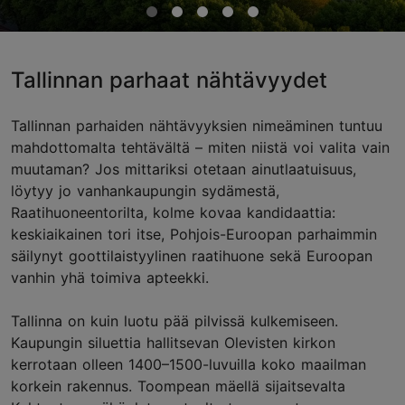
Tallinnan parhaat nähtävyydet
Tallinnan parhaiden nähtävyyksien nimeäminen tuntuu
mahdottomalta tehtävältä – miten niistä voi valita vain
muutaman? Jos mittariksi otetaan ainutlaatuisuus,
löytyy jo vanhankaupungin sydämestä,
Raatihuoneentorilta, kolme kovaa kandidaattia:
keskiaikainen tori itse, Pohjois-Euroopan parhaimmin
säilynyt goottilaistyylinen raatihuone sekä Euroopan
vanhin yhä toimiva apteekki.
Tallinna on kuin luotu pää pilvissä kulkemiseen.
Kaupungin siluettia hallitsevan Olevisten kirkon
kerrotaan olleen 1400–1500-luvuilla koko maailman
korkein rakennus. Toompean mäellä sijaitsevalta