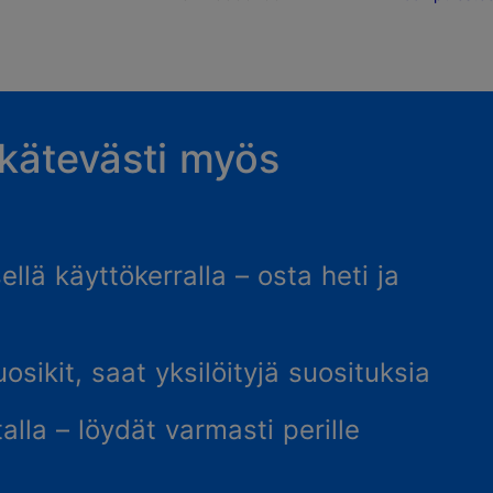
 kätevästi myös
llä käyttökerralla – osta heti ja
osikit, saat yksilöityjä suosituksia
talla – löydät varmasti perille