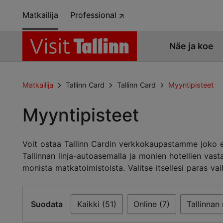
Matkailija
Professional
Näe ja koe
Matkailija
Tallinn Card
Tallinn Card
Myyntipisteet
Myyntipisteet
Voit ostaa Tallinn Cardin verkkokaupastamme joko et
Tallinnan linja-autoasemalla ja monien hotellien vas
monista matkatoimistoista. Valitse itsellesi para
Suodata
Kaikki (51)
Online (7)
Tallinnan