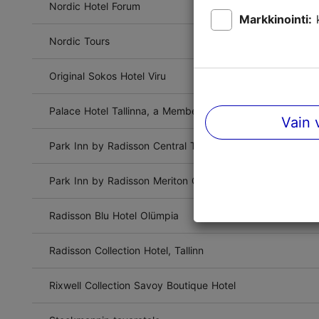
Nordic Hotel Forum
Markkinointi:
Nordic Tours
Original Sokos Hotel Viru
Palace Hotel Tallinna, a Member of Radisson Individuals
Vain 
Park Inn by Radisson Central Tallinn
Park Inn by Radisson Meriton Conference & Spa Hotel Tal
Radisson Blu Hotel Olümpia
Radisson Collection Hotel, Tallinn
Rixwell Collection Savoy Boutique Hotel