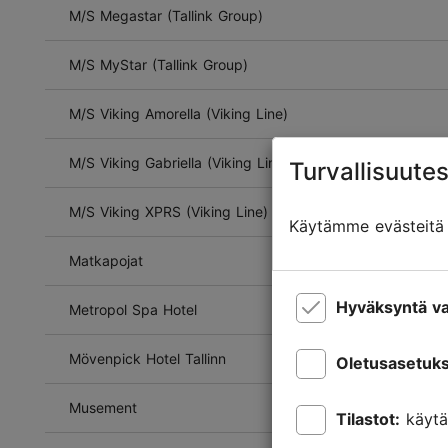
M/S Megastar (Tallink Group)
M/S MyStar (Tallink Group)
M/S Viking Amorella (Viking Line)
M/S Viking Gabriella (Viking Line)
Turvallisuutes
M/S Viking XPRS (Viking Line)
Käytämme evästeitä t
Matkapojat
Hyväksyntä va
Metropol Spa Hotel
Mövenpick Hotel Tallinn
Oletusasetuks
Musement
Tilastot:
käytä