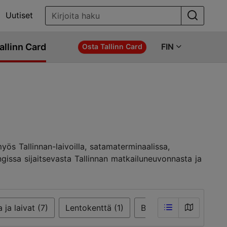
Uutiset
allinn Card
FIN
Osta Tallinn Card
ös Tallinnan-laivoilla, satamaterminaalissa,
gissa sijaitsevasta Tallinnan matkailuneuvonnasta ja
ja laivat (7)
Lentokenttä (1)
Bussiasema (1)
Mat