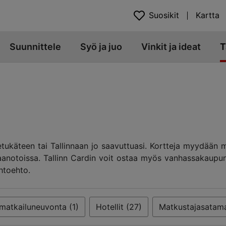
Suosikit
Kartta
Suunnittele
Syö ja juo
Vinkit ja ideat
T
ukäteen tai Tallinnaan jo saavuttuasi. Kortteja myydään my
taanotoissa. Tallinn Cardin voit ostaa myös vanhassakaupun
s vaihtoehto.
 matkailuneuvonta (1)
Hotellit (27)
Matkustajasatama 