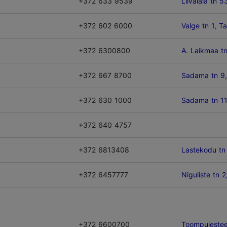
+372 633 9539
Liivalaia tn 53
+372 602 6000
Valge tn 1, Ta
+372 6300800
A. Laikmaa tn
+372 667 8700
Sadama tn 9, 
+372 630 1000
Sadama tn 11a
+372 640 4757
+372 6813408
Lastekodu tn 
+372 6457777
Niguliste tn 2,
+372 6600700
Toompuiestee 