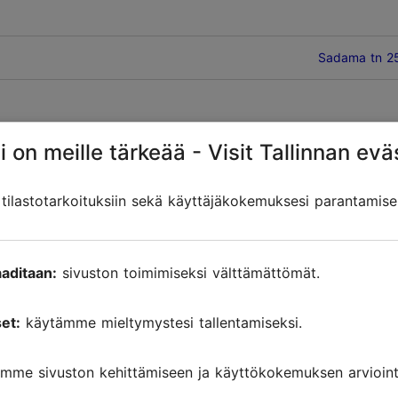
Sadama tn 25,
i on meille tärkeää - Visit Tallinnan evä
ilastotarkoituksiin sekä käyttäjäkokemuksesi parantamise
aditaan:
sivuston toimimiseksi välttämättömät.
+372 667 4600
Roseni tn 9, T
+372 699 6400
Lembitu tn 12,
et:
käytämme mieltymystesi tallentamiseksi.
mme sivuston kehittämiseen ja käyttökokemuksen arviointi