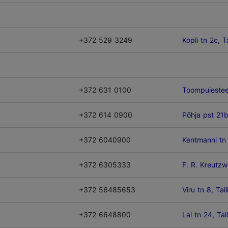
+372 529 3249
Kopli tn 2c, Ta
+372 631 0100
Toompuiestee 
+372 614 0900
Põhja pst 21b,
+372 6040900
Kentmanni tn 
+372 6305333
F. R. Kreutzwa
+372 56485653
Viru tn 8, Tall
+372 6648800
Lai tn 24, Tal