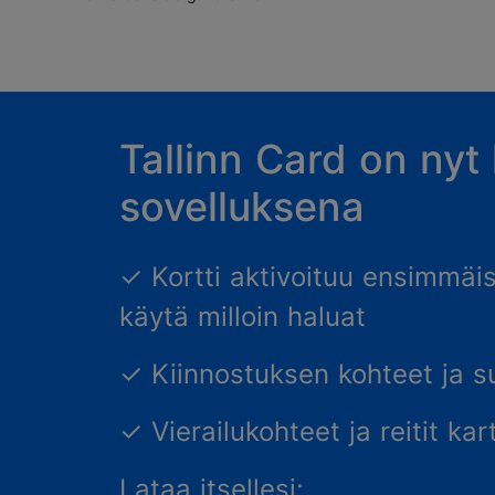
Tallinn Card on nyt
sovelluksena
✓
Kortti aktivoituu ensimmäise
käytä milloin haluat
✓
Kiinnostuksen kohteet ja su
✓
Vierailukohteet ja reitit kar
Lataa itsellesi: