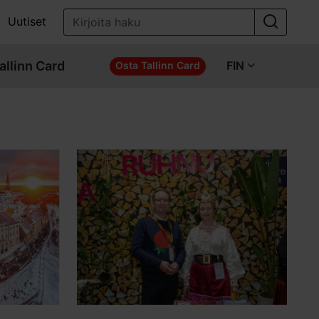
Uutiset
allinn Card
FIN
Osta Tallinn Card