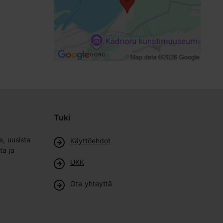
Tuki
a, uusista
Käyttöehdot
ta ja
UKK
Ota yhteyttä