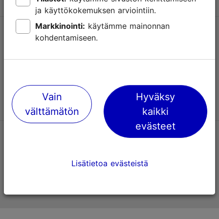
ja käyttökokemuksen arviointiin.
Markkinointi:
käytämme mainonnan
Tuki
kohdentamiseen.
Käyttöehdot
UKK
Ota yhteyttä
Vain
Hyväksy
välttämätön
kaikki
evästeet
TripAdvisorissa® annetut arviot
Lisätietoa evästeistä
Viron virallinen matkailusivusto