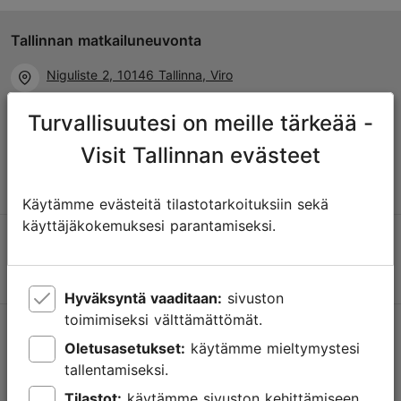
Tallinnan matkailuneuvonta
Niguliste 2, 10146 Tallinna, Viro
Turvallisuutesi on meille tärkeää -
+372 645 7777
Visit Tallinnan evästeet
info@visittallinn.ee
Käytämme evästeitä tilastotarkoituksiin sekä
käyttäjäkokemuksesi parantamiseksi.
Hyväksyntä vaaditaan:
sivuston
toimimiseksi välttämättömät.
Tallinnassa tapahtuu
Oletusasetukset:
käytämme mieltymystesi
Saa tietoa tulevista tapahtumista, uusista nähtävyyksistä,
tallentamiseksi.
erikoistarjouksista ja paljosta muusta.
Tilastot:
käytämme sivuston kehittämiseen