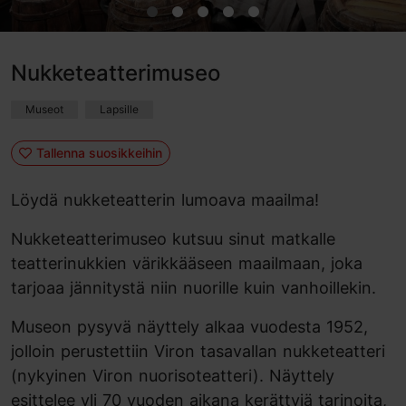
Nukketeatterimuseo
Museot
Lapsille
Tallenna suosikkeihin
Löydä nukketeatterin lumoava maailma!
Nukketeatterimuseo kutsuu sinut matkalle
teatterinukkien värikkääseen maailmaan, joka
tarjoaa jännitystä niin nuorille kuin vanhoillekin.
Museon pysyvä näyttely alkaa vuodesta 1952,
jolloin perustettiin Viron tasavallan nukketeatteri
(nykyinen Viron nuorisoteatteri). Näyttely
esittelee yli 70 vuoden aikana kerättyjä tarinoita,