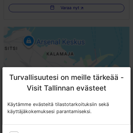
Varaa nyt
Ei pääsyä sähköpyörätuolilla
Ei pääsyä skootterilla
Ei pääsyä pyörätuolilla
Liukuovet
Portaat - kaiteella
Inva-WC
Turvallisuutesi on meille tärkeää -
Turvallisuutesi on meille tärkeää -
Visit Tallinnan evästeet
Visit Tallinnan evästeet
Käytämme evästeitä tilastotarkoituksiin sekä
Käytämme evästeitä tilastotarkoituksiin sekä
käyttäjäkokemuksesi parantamiseksi.
käyttäjäkokemuksesi parantamiseksi.