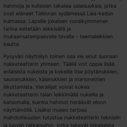
hahmoja ja kulissien takaisia salaisuuksia, jotka
ovat eläneet Tallinnan sydämessä Laia-kadun
kulmassa. Lapsille jokaisen vuosikymmenen
tarina esitetään leikkisällä ja
mukaansatempaavalla tavalla – teemaleikkien
kautta.
Pysyvän näyttelyn toinen osa vie sinut suoraan
nukketeatterin ytimeen. Täällä voit oppia lisää
erilaisista nukeista ja kokeilla itse pöytänukkien,
sauvanukkien, käsinukkien ja marionettien
liikuttamista. Vierailijat voivat kokea
nukketeatterin taian leikkimällä nukeilla ja
katsomalla, kuinka hahmot heräävät eloon
näyttämöllä. Lisäksi museo tarjoaa
mahdollisuuden tutustua nukketeatterin teknisiin
ja luoviin ratkaisuihin, jotka tekevät jokaisesta