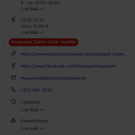
ti – su 10:00–18:00
Lue lisää
02.01–31.12
Hinta 10.00 €
Lue lisää
Oppilaslippu 6.00 €
Perhelippu 20.00 €
Ilmaiseksi Tallinn Card -kortilla
https://www.eestinoorsooteater.ee/en/puppet-museum/
https://www.facebook.com/Nukuteatrimuuseum
muuseum@eestinoorsooteater.ee
+372 667 9542
Lisätietoa
Lue lisää
WLAN-alue
Esteettömyys
Sisätiloissa
Lue lisää
Ei pääsyä lastenvaunuilla