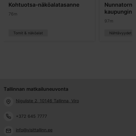
Kohtuotsa-näköalatasanne
Nunnatorn j
kaupunginm
76m
97m
Tornit & näköalat
Nähtävyydet
Tallinnan matkailuneuvonta
Niguliste 2, 10146 Tallinna, Viro
+372 645 7777
info@visittallinn.ee