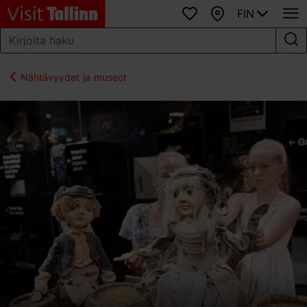
FIN
Suosikit
Kartta
Nähtävyydet ja museot