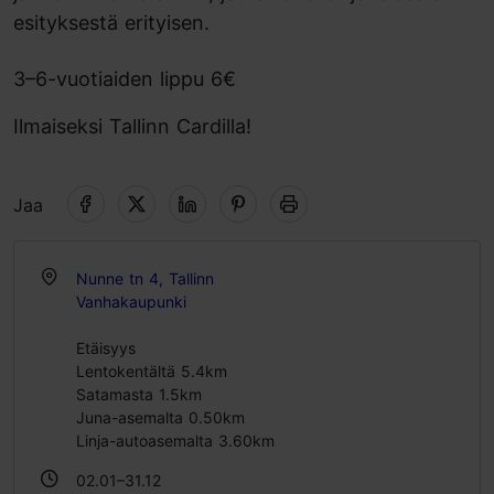
esityksestä erityisen.
3–6-vuotiaiden lippu 6€
Ilmaiseksi Tallinn Cardilla!
Jaa
Nunne tn 4, Tallinn
Vanhakaupunki
Etäisyys
Lentokentältä 5.4km
Satamasta 1.5km
Juna-asemalta 0.50km
Linja-autoasemalta 3.60km
02.01–31.12