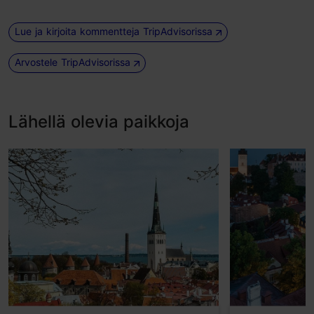
Lue ja kirjoita kommentteja TripAdvisorissa
Arvostele TripAdvisorissa
Lähellä olevia paikkoja