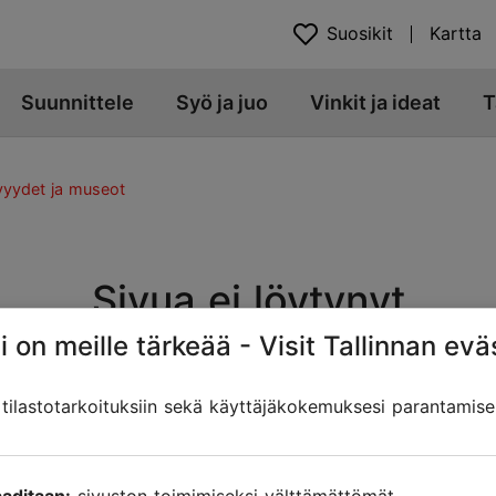
Suosikit
Kartta
Suunnittele
Syö ja juo
Vinkit ja ideat
T
yydet ja museot
Sivua ei löytynyt
i on meille tärkeää - Visit Tallinnan evä
t. Sivun osoite on muuttunut, siirretty tai poistettu. Etsitk
ilastotarkoituksiin sekä käyttäjäkokemuksesi parantamise