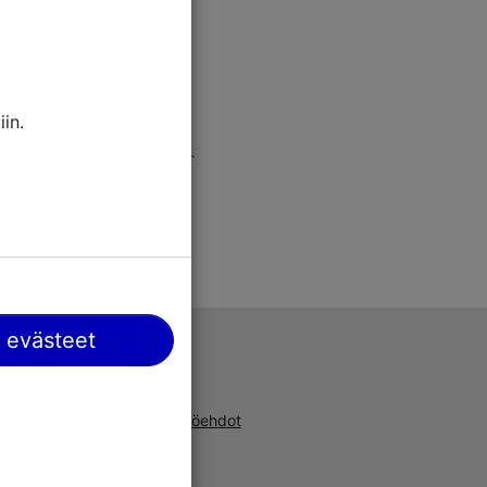
in.
 evästeet
Tuki
a, uusista
Käyttöehdot
ta ja
UKK