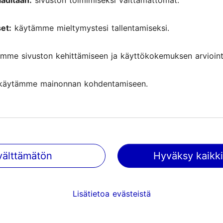
aditaan:
sivuston toimimiseksi välttämättömät.
et:
käytämme mieltymystesi tallentamiseksi.
mme sivuston kehittämiseen ja käyttökokemuksen arviointi
käytämme mainonnan kohdentamiseen.
välttämätön
Hyväksy kaikki
Tallinnassa tapahtuu
Saa tietoa tulevista tapahtumist
Lisätietoa evästeistä
nähtävyyksistä, erikoistarjouksis
paljosta muusta.