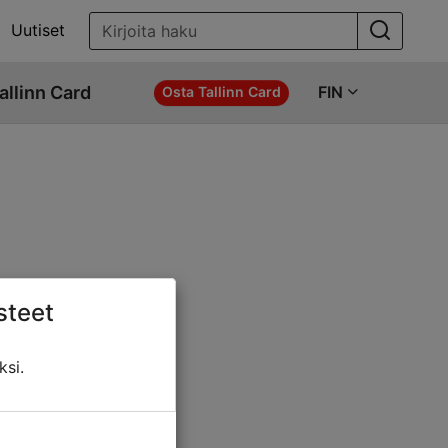
Uutiset
allinn Card
FIN
Osta Tallinn Card
steet
ö jotakin näistä:
ksi.