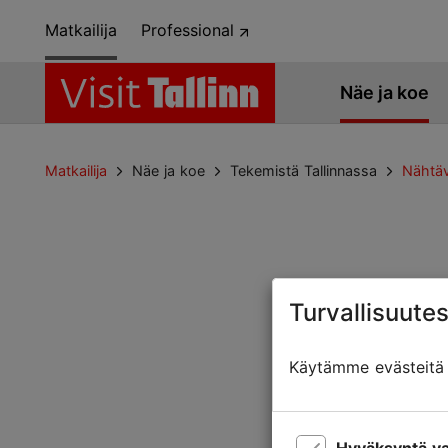
Matkailija
Professional
Näe ja koe
Matkailija
Näe ja koe
Tekemistä Tallinnassa
Nähtäv
Turvallisuutes
Sivua ei löytyny
Käytämme evästeitä t