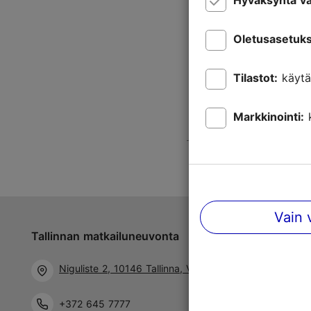
Hyväksyntä va
Oletusasetuks
Tilastot:
käytä
Markkinointi:
Vain 
Tallinnan matkailuneuvonta
Niguliste 2, 10146 Tallinna, Viro
+372 645 7777