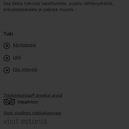
Saa tietoa tulevista tapahtumista, uusista nähtävyyksistä,
erikoistarjouksista ja paljosta muusta.
Tuki
Käyttöehdot
UKK
Ota yhteyttä
TripAdvisorissa® annetut arviot
Viron virallinen matkailusivusto