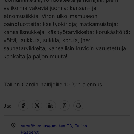
valikoima väkeviä juomia; kansan- ja
etnomusiikkia; Viron ulkoilmamuseon
painotuotteita; käsityökirjoja; matkamuistoja;
kansallisnukkeja; käsityötarvikkeita; korukäsitöitä:
vöitä, laukkuja, sukkia, koruja, jne;
saunatarvikkeita; kansallisin kuvioin varustettuja
kankaita ja paljon muuta!
Tallinn Cardin haltijoille 10 %:n alennus.
Jaa
Vabaõhumuuseumi tee T3, Tallinn
Haabersti