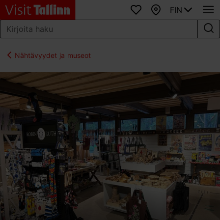
FIN
Suosikit
Kartta
Nähtävyydet ja museot