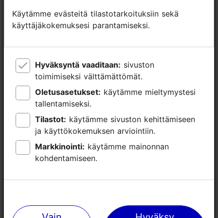
Käytämme evästeitä tilastotarkoituksiin sekä
Käytämme evästeitä tilastotarkoituksiin sekä
käyttäjäkokemuksesi parantamiseksi.
käyttäjäkokemuksesi parantamiseksi.
Hyväksyntä vaaditaan:
Hyväksyntä vaaditaan:
sivuston
sivuston
toimimiseksi välttämättömät.
toimimiseksi välttämättömät.
Oletusasetukset:
Oletusasetukset:
käytämme mieltymystesi
käytämme mieltymystesi
tallentamiseksi.
tallentamiseksi.
Tilastot:
Tilastot:
käytämme sivuston kehittämiseen
käytämme sivuston kehittämiseen
ja käyttökokemuksen arviointiin.
ja käyttökokemuksen arviointiin.
Markkinointi:
Markkinointi:
käytämme mainonnan
käytämme mainonnan
kohdentamiseen.
kohdentamiseen.
Lähellä olevia paikkoja
Vain
Vain
Hyväksy
Hyväksy