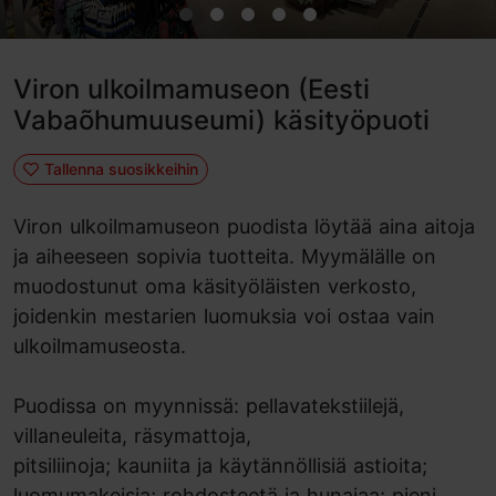
Viron ulkoilmamuseon (Eesti
Vabaõhumuuseumi) käsityöpuoti
Tallenna suosikkeihin
Viron ulkoilmamuseon puodista löytää aina aitoja
ja aiheeseen sopivia tuotteita. Myymälälle on
muodostunut oma käsityöläisten verkosto,
joidenkin mestarien luomuksia voi ostaa vain
ulkoilmamuseosta.
Puodissa on myynnissä: pellavatekstiilejä,
villaneuleita, räsymattoja,
pitsiliinoja; kauniita ja käytännöllisiä astioita;
luomumakeisia; rohdosteetä ja hunajaa; pieni