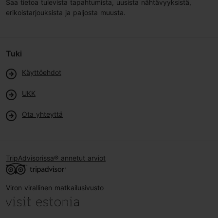
Saa tietoa tulevista tapahtumista, uusista nähtävyyksistä,
erikoistarjouksista ja paljosta muusta.
Tuki
Käyttöehdot
UKK
Ota yhteyttä
TripAdvisorissa® annetut arviot
Viron virallinen matkailusivusto