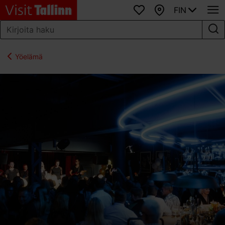
FIN
Suosikit
Kartta
Yöelämä