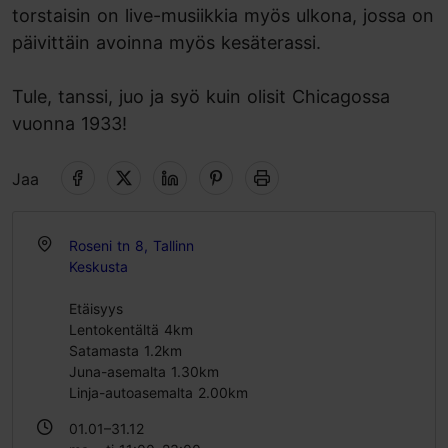
torstaisin on live-musiikkia myös ulkona, jossa on
päivittäin avoinna myös kesäterassi.
Tule, tanssi, juo ja syö kuin olisit Chicagossa
vuonna 1933!
Jaa
Roseni tn 8, Tallinn
Keskusta
Etäisyys
Lentokentältä 4km
Satamasta 1.2km
Juna-asemalta 1.30km
Linja-autoasemalta 2.00km
01.01–31.12