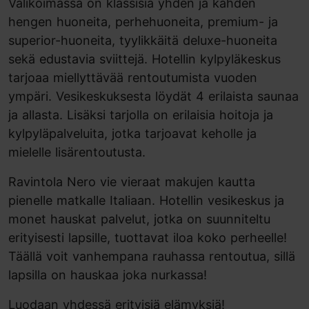
Valikoimassa on klassisia yhden ja kahden
hengen huoneita, perhehuoneita, premium- ja
superior-huoneita, tyylikkäitä deluxe-huoneita
sekä edustavia sviittejä. Hotellin kylpyläkeskus
tarjoaa miellyttävää rentoutumista vuoden
ympäri. Vesikeskuksesta löydät 4 erilaista saunaa
ja allasta. Lisäksi tarjolla on erilaisia hoitoja ja
kylpyläpalveluita, jotka tarjoavat keholle ja
mielelle lisärentoutusta.
Ravintola Nero vie vieraat makujen kautta
pienelle matkalle Italiaan. Hotellin vesikeskus ja
monet hauskat palvelut, jotka on suunniteltu
erityisesti lapsille, tuottavat iloa koko perheelle!
Täällä voit vanhempana rauhassa rentoutua, sillä
lapsilla on hauskaa joka nurkassa!
Luodaan yhdessä erityisiä elämyksiä!