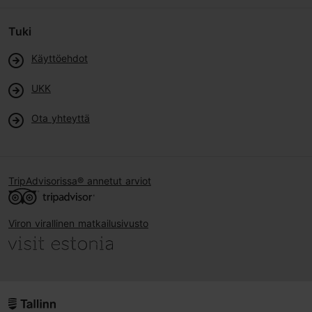
Tuki
Käyttöehdot
UKK
Ota yhteyttä
TripAdvisorissa® annetut arviot
Viron virallinen matkailusivusto