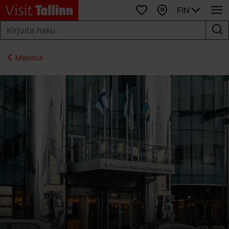
FIN
Suosikit
Kartta
Majoitus