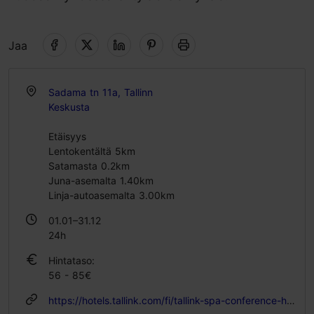
Jaa
Sadama tn 11a, Tallinn
Keskusta
Etäisyys
Lentokentältä 5km
Satamasta 0.2km
Juna-asemalta 1.40km
Linja-autoasemalta 3.00km
01.01–31.12
24h
Hintataso:
56 - 85€
https://hotels.tallink.com/fi/tallink-spa-conference-hotel