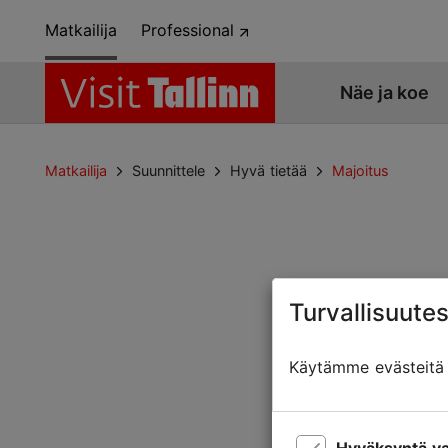
Matkailija
Professional
Näe ja koe
Matkailija
Suunnittele
Hyvä tietää
Majoitus
Turvallisuutes
Sivua ei löytyny
Käytämme evästeitä t