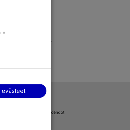
in.
 evästeet
Tuki
a, uusista
Käyttöehdot
ta ja
UKK