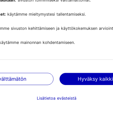
aditaan:
sivuston toimimiseksi välttämättömät.
et:
käytämme mieltymystesi tallentamiseksi.
mme sivuston kehittämiseen ja käyttökokemuksen arviointi
käytämme mainonnan kohdentamiseen.
välttämätön
Hyväksy kaikki
Tallinnassa tapahtuu
Saa tietoa tulevista tapahtumist
Lisätietoa evästeistä
nähtävyyksistä, erikoistarjouksis
paljosta muusta.