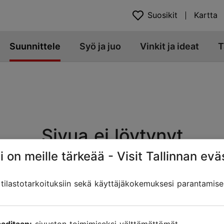
Suosikit
Kartta
Suunnittele
Syö ja juo
Vinkit ja ideat
T
Sivua ei löytynyt
i on meille tärkeää - Visit Tallinnan evä
t. Sivun osoite on muuttunut, siirretty tai poistettu. Etsitk
ilastotarkoituksiin sekä käyttäjäkokemuksesi parantamise