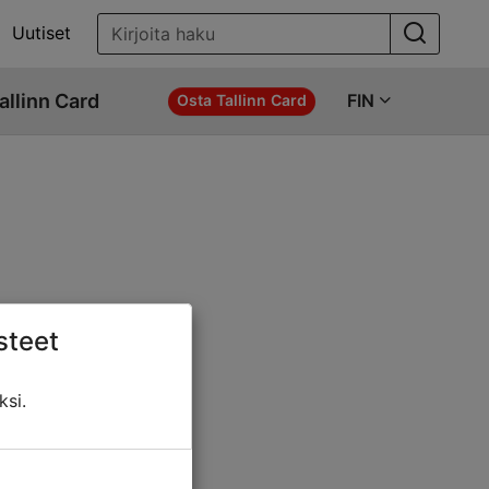
Uutiset
allinn Card
FIN
Osta Tallinn Card
steet
ö jotakin näistä:
ksi.