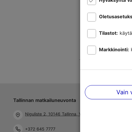
Hyväksyntä va
Oletusasetuks
Tilastot:
käytä
Markkinointi:
Vain 
Tallinnan matkailuneuvonta
Niguliste 2, 10146 Tallinna, Viro
+372 645 7777