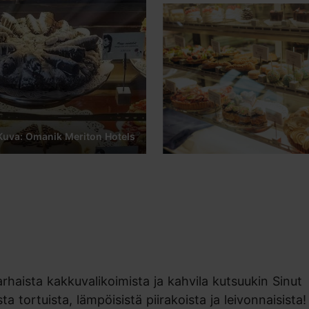
Kuva: Omanik Meriton Hotels
haista kakkuvalikoimista ja kahvila kutsuukin Sinut
ta tortuista, lämpöisistä piirakoista ja leivonnaisista