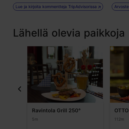
Lue ja kirjoita kommentteja TripAdvisorissa
Arvoste
Lähellä olevia paikkoja
Ravintola Grill 250°
OTTO'
5m
112m