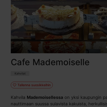
Cafe Mademoiselle
Kahvilat
Tallenna suosikkeihin
Kahvila
Mademoisellessa
on yksi kaupungin par
nauttimaan suussa sulavista kakuista, herkullisis