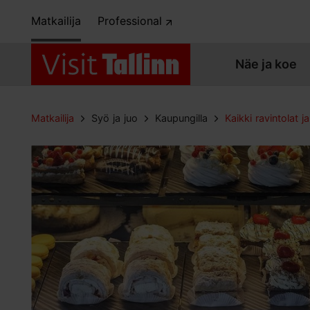
Matkailija
Professional
Näe ja koe
Matkailija
Syö ja juo
Kaupungilla
Kaikki ravintolat ja