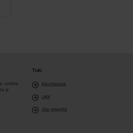
Kahvilat
Ravintolat
Tuki
a, uusista
Käyttöehdot
ta ja
UKK
Ota yhteyttä