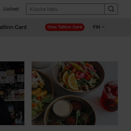
Uutiset
allinn Card
FIN
Osta Tallinn Card