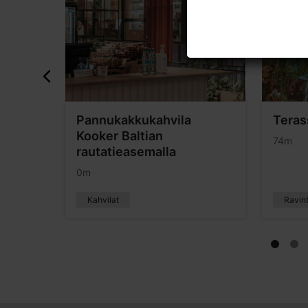
Pannukakkukahvila
Teras
Kooker Baltian
74m
rautatieasemalla
0m
Kahvilat
Ravint