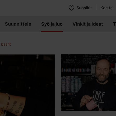
Suosikit
Kartta
Suunnittele
Syö ja juo
Vinkit ja ideat
T
 baarit