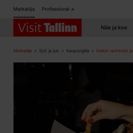
Matkailija
Professional
Näe ja koe
Matkailija
Syö ja juo
Kaupungilla
Kaikki ravintolat ja