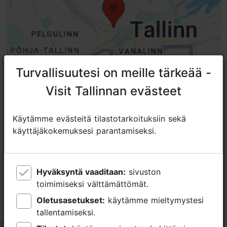
Turvallisuutesi on meille tärkeää -
Turvallisuutesi on meille tärkeää -
Visit Tallinnan evästeet
Visit Tallinnan evästeet
Käytämme evästeitä tilastotarkoituksiin sekä
Käytämme evästeitä tilastotarkoituksiin sekä
käyttäjäkokemuksesi parantamiseksi.
käyttäjäkokemuksesi parantamiseksi.
TripAdvisorissa® annetut arviot
tripadvisor rating 4.8 of 5
perustuu
9 arvioon
Hyväksyntä vaaditaan:
Hyväksyntä vaaditaan:
sivuston
sivuston
toimimiseksi välttämättömät.
toimimiseksi välttämättömät.
🐡Heavenly Bakes & a Cozy Vibe at
Oletusasetukset:
Oletusasetukset:
käytämme mieltymystesi
käytämme mieltymystesi
Kajase Sai 🥐🥨☕️
tallentamiseksi.
tallentamiseksi.
tripadvisor rating 5 of 5