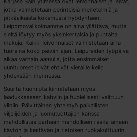
Karjase Sain ytimessä ovat leivonnaiset ja leivät,
jotka valmistetaan perinteisiä menetelmiä ja
pitkäaikaista kokemusta hyödyntäen.
Leipomovalikoimamme on aina yllättävä, mutta
sieltä löytyy myös yksinkertaisia ja puhtaita
makuja. Kaikki leivonnaiset valmistetaan aina
tuoreina koko päivän ajan. Leipureiden työpäivä
alkaa varhain aamulla, jotta ensimmäiset
uunituoreet leivät ehtivät vieraille kello
yhdeksään mennessä.
Suurta huomiota kiinnitetään myös
laadukkaaseen kahviin ja huolellisesti valittuun
viiniin. Päivittäinen yhteistyö paikallisten
viljelijöiden ja luomutuottajien kanssa
mahdollistaa parhaan mahdollisen raaka-aineen
käytön ja kestävän ja tietoisen ruokakulttuurin