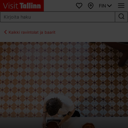
FIN
Suosikit
Kartta
Kaikki ravintolat ja baarit