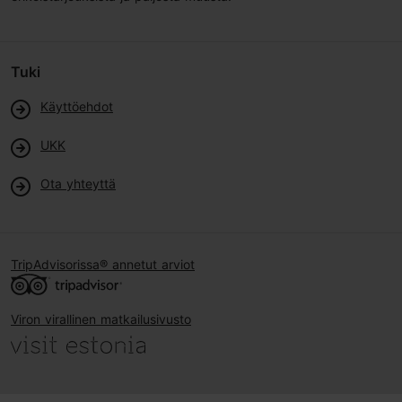
Tuki
Käyttöehdot
UKK
Ota yhteyttä
TripAdvisorissa® annetut arviot
Viron virallinen matkailusivusto