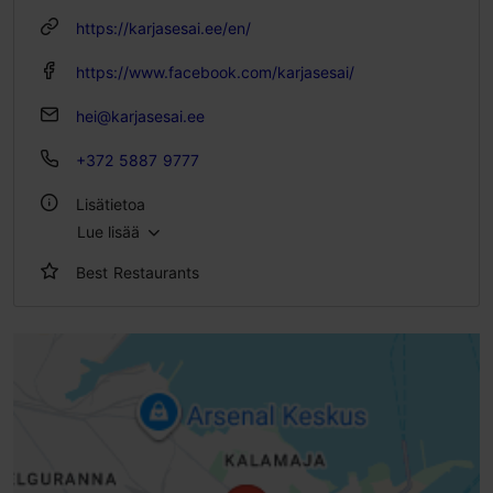
https://karjasesai.ee/en/
https://www.facebook.com/karjasesai/
hei@karjasesai.ee
+372 5887 9777
Lisätietoa
Lue lisää
Tyyli: Kahvilat
Best Restaurants
Istumapaikkoja: 50
Istumapaikkoja ulkona: 45
Aamiaismenu: Kyllä
Ulkona
Sisätiloissa