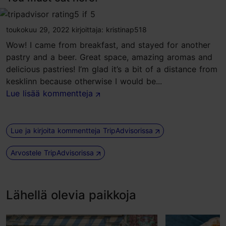
tripadvisor rating 5 of 5
toukokuu 29, 2022
kirjoittaja:
kristinap518
Wow! I came from breakfast, and stayed for another
pastry and a beer. Great space, amazing aromas and
delicious pastries! I’m glad it’s a bit of a distance from
kesklinn because otherwise I would be...
Lue lisää kommentteja
Lue ja kirjoita kommentteja TripAdvisorissa
Arvostele TripAdvisorissa
Lähellä olevia paikkoja