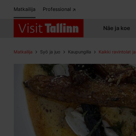
Matkailija
Professional
Näe ja koe
Matkailija
Syö ja juo
Kaupungilla
Kaikki ravintolat ja