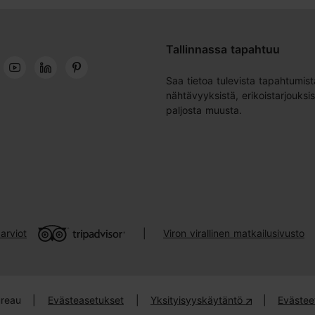
Tallinnassa tapahtuu
Saa tietoa tulevista tapahtumist
nähtävyyksistä, erikoistarjouksis
paljosta muusta.
arviot
Viron virallinen matkailusivusto
|
ureau
|
Evästeasetukset
|
Yksityisyyskäytäntö
|
Evästee