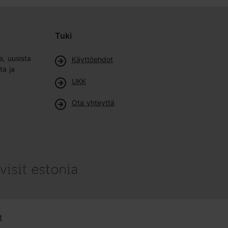
Tuki
a, uusista
Käyttöehdot
ta ja
UKK
Ota yhteyttä
t