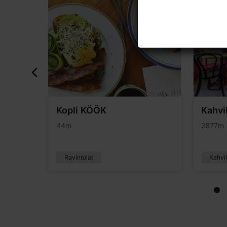
Kopli KÖÖK
Kahvi
44m
2877m
Ravintolat
Kahvil