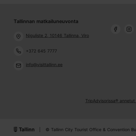
Tallinnan matkailuneuvonta
Niguliste 2, 10146 Tallinna, Viro
+372 645 7777
info@visittallinn.ee
TripAdvisorissa® annetut 
|
© Tallinn City Tourist Office & Convention B