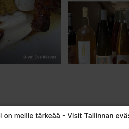
Kuva: Eva Kõrvas
i on meille tärkeää - Visit Tallinnan evä
i on meille tärkeää - Visit Tallinnan evä
issa, Põhjalan tehtaassa.