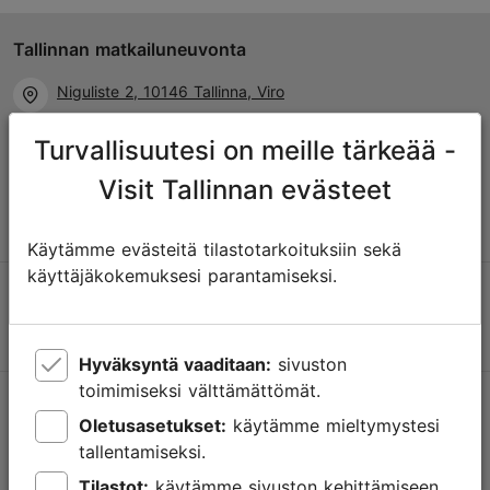
Tallinnan matkailuneuvonta
Niguliste 2, 10146 Tallinna, Viro
Turvallisuutesi on meille tärkeää -
+372 645 7777
Visit Tallinnan evästeet
info@visittallinn.ee
Käytämme evästeitä tilastotarkoituksiin sekä
käyttäjäkokemuksesi parantamiseksi.
Hyväksyntä vaaditaan:
sivuston
toimimiseksi välttämättömät.
Tallinnassa tapahtuu
Oletusasetukset:
käytämme mieltymystesi
Saa tietoa tulevista tapahtumista, uusista nähtävyyksistä,
tallentamiseksi.
erikoistarjouksista ja paljosta muusta.
Tilastot:
käytämme sivuston kehittämiseen