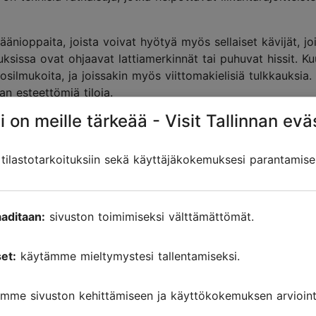
äänioppaita, joista voivat hyötyä myös sellaiset kävijät, joi
issa ovat ohjaavat lattiamerkinnät tai puhuvat hissit. Ku
ilmukoita, ja joissakin myös viittomakielisiä tulkkauksia.
an esteettömiä tiloja.
i on meille tärkeää - Visit Tallinnan evä
sevat nähtävyydet, erityisesti monet vanhankaupungin muse
esteettömiä. Useimmissa keskiaikaisissa rakennuksissa on ka
ilastotarkoituksiin sekä käyttäjäkokemuksesi parantamise
t Tallinnassa
aditaan:
sivuston toimimiseksi välttämättömät.
et:
käytämme mieltymystesi tallentamiseksi.
mme sivuston kehittämiseen ja käyttökokemuksen arviointi