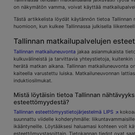
on näkymätön vamma, voivat käyttää matkailupalvel
Tästä artikkelista löydät käytännön tietoa Tallinnan
huomioon, kun kulkee Tallinnassa julkisella liikenteel
Tallinnan matkailupalvelujen estee
Tallinnan matkailuneuvonta
jakaa asianmukaista tieto
kulkuvälineistä ja tarvittavia yhteystietoja, kuitenk
herätä matkan aikana. Tallinnan matkailuneuvonta on 
kaiteella varustettu luiska. Matkailuneuvonnan lattia
induktiosilmukat.
Mistä löytäisin tietoa Tallinnan nähtävyyksi
esteettömyydestä?
Tallinnan esteettömyystietojärjestelmä LIPS
kokoaa 
suunnattu viidelle kohderyhmälle: liikuntavammaisill
ikääntyneille. Löytääksesi haluamasi kohteen voit kä
esteettömyystasoittain. Tietokannan tiedot ovat saatav