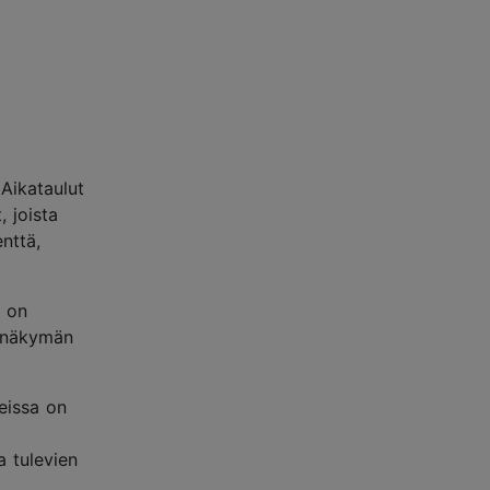
 Aikataulut
, joista
nttä,
ä on
a näkymän
seissa on
a tulevien