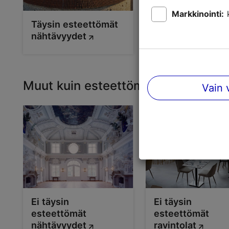
Markkinointi:
Täysin esteettömät
Täysin esteettö
nähtävyydet
ravintolat
Muut kuin esteettömät nähtävyydet 
Vain 
Ei täysin
Ei täysin
esteettömät
esteettömät
nähtävyydet
ravintolat