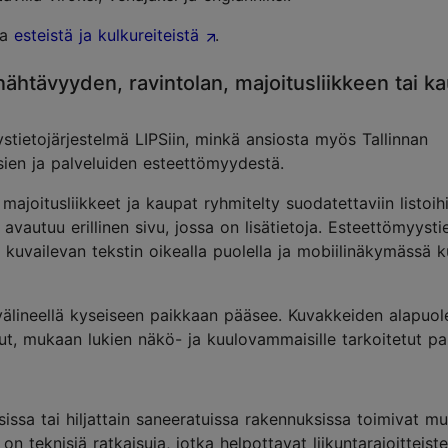
ta
esteistä ja kulkureiteistä
.
a nähtävyyden, ravintolan, majoitusliikkeen tai k
yystietojärjestelmä LIPSiin, minkä ansiosta myös Tallinnan
sien ja palveluiden esteettömyydestä.
 majoitusliikkeet ja kaupat ryhmitelty suodatettaviin listoihi
vautuu erillinen sivu, jossa on lisätietoja. Esteettömyysti
kuvailevan tekstin oikealla puolella ja mobiilinäkymässä k
uvälineellä kyseiseen paikkaan pääsee. Kuvakkeiden alapuol
ut, mukaan lukien näkö- ja kuulovammaisille tarkoitetut pal
issa tai hiljattain saneeratuissa rakennuksissa toimivat m
n teknisiä ratkaisuja, jotka helpottavat liikuntarajoitteiste