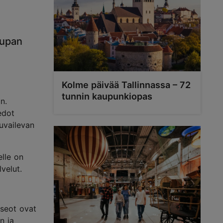
aupan
Kolme päivää Tallinnassa – 72
tunnin kaupunkiopas
n.
edot
uvailevan
elle on
velut.
useot ovat
n ja