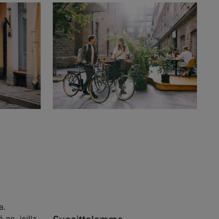
a.
ne, joilla