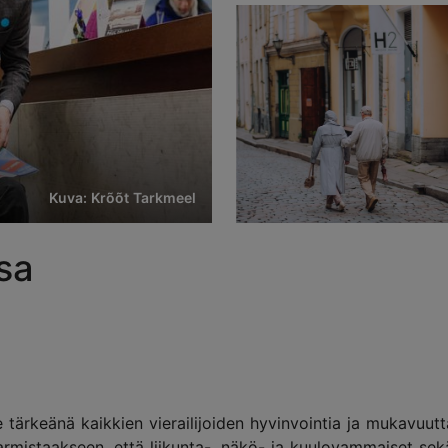
Kuva: Krõõt Tarkmeel
sa
tärkeänä kaikkien vierailijoiden hyvinvointia ja mukavuutt
armistaakseen, että liikunta-, näkö- ja kuulovammaiset sekä 