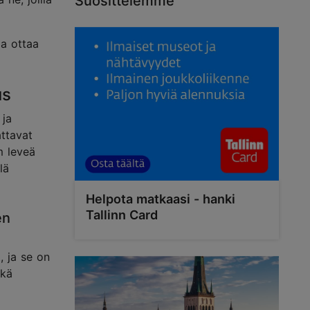
Suosittelemme
aa ottaa
us
 ja
attavat
m leveä
lä
Helpota matkaasi - hanki
Tallinn Card
en
, ja se on
ekä