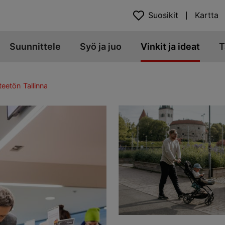
Suosikit
Kartta
Suunnittele
Syö ja juo
Vinkit ja ideat
T
teetön Tallinna