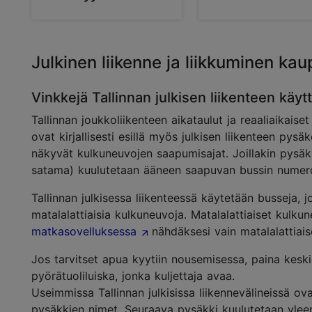
Julkinen liikenne ja liikkuminen kau
Vinkkejä Tallinnan julkisen liikenteen käyt
Tallinnan joukkoliikenteen aikataulut ja reaaliaikaiset
ovat kirjallisesti esillä myös julkisen liikenteen pysäk
näkyvät kulkuneuvojen saapumisajat. Joillakin pysäke
satama) kuulutetaan ääneen saapuvan bussin numero
Tallinnan julkisessa liikenteessä käytetään busseja, 
matalalattiaisia kulkuneuvoja. Matalalattiaiset kulk
matkasovelluksessa
nähdäksesi vain matalalattiais
Jos tarvitset apua kyytiin nousemisessa, paina keskio
pyörätuoliluiska, jonka kuljettaja avaa.
Useimmissa Tallinnan julkisissa liikennevälineissä ov
pysäkkien nimet. Seuraava pysäkki kuulutetaan yle