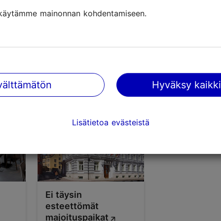
käytämme mainonnan kohdentamiseen.
mät
Täysin esteettömät
majoituspaikat
ja palvelut Tallinnassa
välttämätön
Hyväksy kaikki
Lisätietoa evästeistä
Ei täysin
esteettömät
majoituspaikat