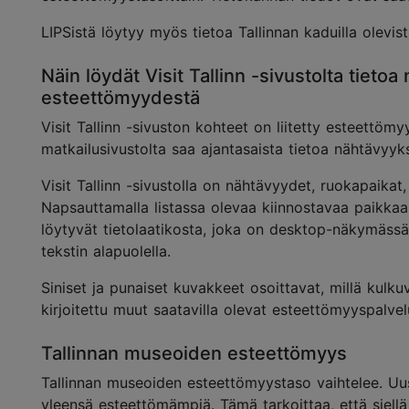
LIPSistä löytyy myös tietoa Tallinnan kaduilla olevis
Näin löydät Visit Tallinn -sivustolta tieto
esteettömyydestä
Visit Tallinn -sivuston kohteet on liitetty esteettöm
matkailusivustolta saa ajantasaista tietoa nähtävyyk
Visit Tallinn -sivustolla on nähtävyydet, ruokapaikat,
Napsauttamalla listassa olevaa kiinnostavaa paikkaa a
löytyvät tietolaatikosta, joka on desktop-näkymässä 
tekstin alapuolella.
Siniset ja punaiset kuvakkeet osoittavat, millä kulk
kirjoitettu muut saatavilla olevat esteettömyyspalvel
Tallinnan museoiden esteettömyys
Tallinnan museoiden esteettömyystaso vaihtelee. Uus
yleensä esteettömämpiä. Tämä tarkoittaa, että siellä o