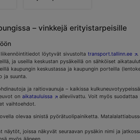
pungissa – vinkkejä erityistarpeisille
töön
 liikennöintitiedot löytyvät sivustolta
transport.tallinn.ee
.
eillä, ja useilla keskustan pysäkeillä on sähköiset aikataulut
illä kaupungin keskustassa ja kaupungin porteilla (lentoke
 ja suunta.
johdinautoja ja raitiovaunuja – kaikissa kulkuneuvotyypeiss
uneuvot on
aikatauluissa
alleviivattu. Voit myös suodatta
et vaihtoehdot.
vella olevaa sinistä pyörätuolipainiketta. Matalalattiabus
at näytöt, joissa näkyvät seuraavan pysäkin nimi ja jatkoss
ensä myös ääneen.