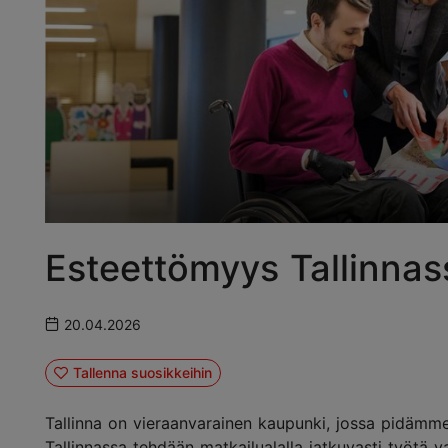
Esteettömyys Tallinnas
20.04.2026
Tallenna suosikkeihin
Tallinna on vieraanvarainen kaupunki, jossa pidämme 
Tallinnassa tehdään matkailualalla jatkuvasti työtä v