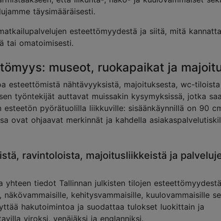
ujamme täysimääräisesti.
 matkailupalvelujen esteettömyydestä ja siitä, mitä kannatt
lä tai omatoimisesti.
ttömyys: museot, ruokapaikat ja majoit
a esteettömistä nähtävyyksistä, majoituksesta, wc-tiloista
in sen työntekijät auttavat muissakin kysymyksissä, jotka sa
esteetön pyörätuolilla liikkuville: sisäänkäynnillä on 90 c
ssa ovat ohjaavat merkinnät ja kahdella asiakaspalvelutiskil
stä, ravintoloista, majoitusliikkeistä ja palveluj
yhteen tiedot Tallinnan julkisten tilojen esteettömyydestä
e, näkövammaisille, kehitysvammaisille, kuulovammaisille s
yttää hakutoimintoa ja suodattaa tulokset luokittain ja
illa viroksi, venäjäksi ja englanniksi.