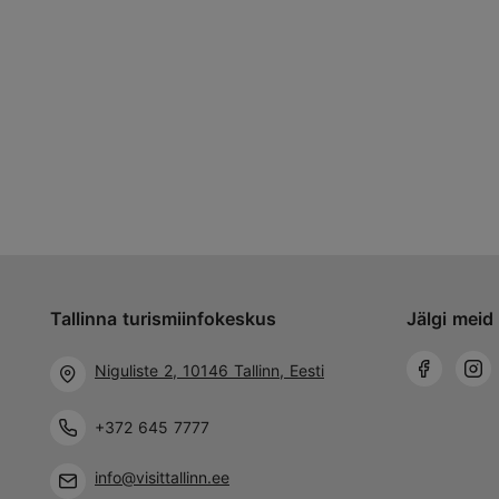
Tallinna turismiinfokeskus
Jälgi meid 
Niguliste 2, 10146 Tallinn, Eesti
+372 645 7777
info@visittallinn.ee