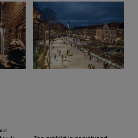
nud
ndmuste