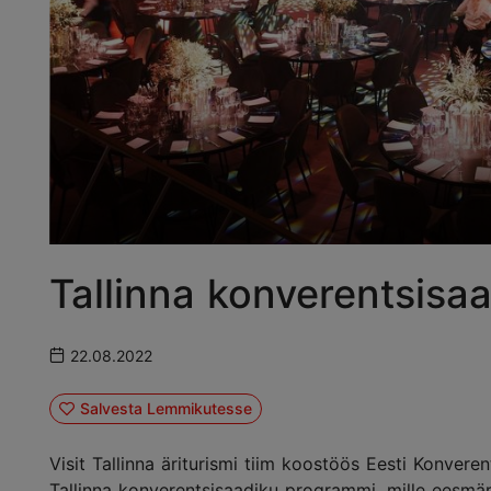
Tallinna konverentsis
22.08.2022
Salvesta Lemmikutesse
Visit Tallinna äriturismi tiim koostöös Eesti Konver
Tallinna konverentsisaadiku programmi, mille eesmä