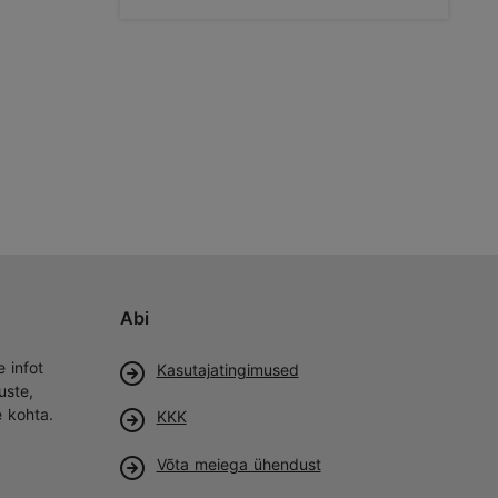
Abi
e infot
Kasutajatingimused
uste,
e kohta.
KKK
Võta meiega ühendust