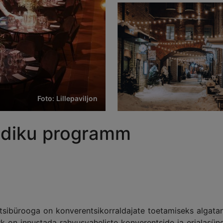
Foto: Lillepaviljon
aadiku programm
entsibürooga on konverentsikorraldajate toetamiseks algata
rk on innustada rahvusvaheliste konverentside ja erialasü