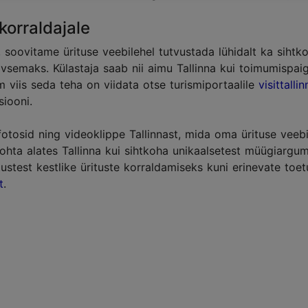
korraldajale
, soovitame ürituse veebilehel tutvustada lühidalt ka sihtko
ivsemaks. Külastaja saab nii aimu Tallinna kui toimumispai
aim viis seda teha on viidata otse turismiportaalile
visittallin
siooni.
fotosid ning videoklippe Tallinnast, mida oma ürituse veebi
hta alates Tallinna kui sihtkoha unikaalsetest müügiargum
ustest kestlike ürituste korraldamiseks kuni erinevate toet
t
.