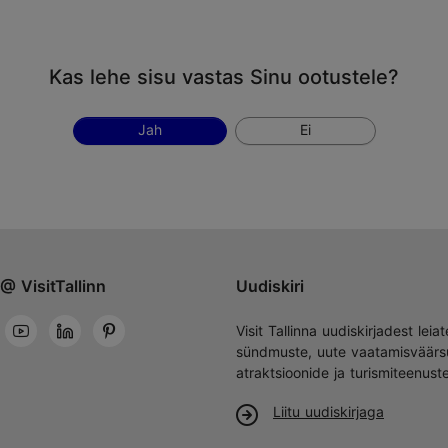
Kas lehe sisu vastas Sinu ootustele?
Jah
Ei
@ VisitTallinn
Uudiskiri
Visit Tallinna uudiskirjadest leiat
sündmuste, uute vaatamisväärs
atraktsioonide ja turismiteenust
Liitu uudiskirjaga