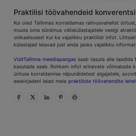
Praktilisi töövahendeid konverentsi
Kui oled Tallinnas korraldamas rahvusvahelist üritust
muuta oma sündmus väliskülastajatele veelgi atrakti
unikaalsusest kui ka vajalikku praktilist infot. Lihts
külastajad leiavad just enda jaoks vajalikku informat
VisitTallinna meediapangas
saab tasuta alla laadida 
kasutada saab. Rohkem infot erinevate võimaluste ko
ürituse korraldamise näpunäidetest algajatele, soovit
eeskirjadeni leiad meie
praktiliste töövahendite lehel