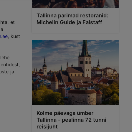
Tallinna parimad restoranid:
Michelin Guide ja Falstaff
hta, et
ga
n.ee
, kust
lehel
entidest,
uste ja
Kolme päevaga ümber
Tallinna - pealinna 72 tunni
reisijuht